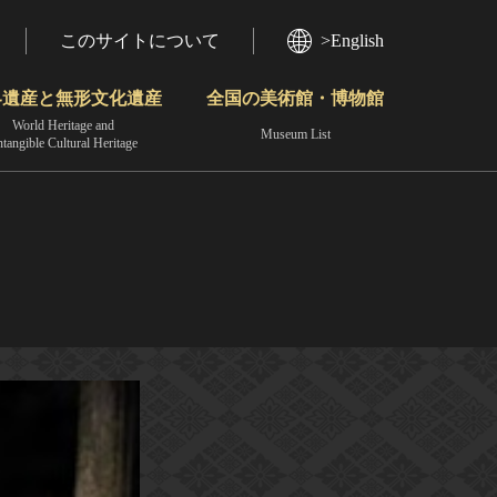
このサイトについて
>English
界遺産と無形文化遺産
全国の美術館・博物館
World Heritage and
Museum List
ntangible Cultural Heritage
今月のみどころ
動画で見る無形の文化財
地域から見る