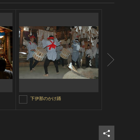
下伊那のかけ踊
和合の念仏
シェア
ツイ