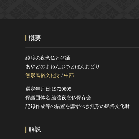
概要
綾渡の夜念仏と盆踊
あやどのよねんぶつとぼんおどり
無形民俗文化財
/
中部
選定年月日:19720805
保護団体名:綾渡夜念仏保存会
記録作成等の措置を講ずべき無形の民俗文化財
解説