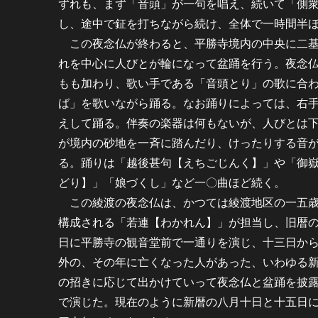
ずれも、まず「音頭」が一句を唱え、続いて「側
し、途中で鉦を打ちながら続け、全体で一時間半
この夜念仏が終わると、平勝寺境内の中央に二基
れを中心に人びとが輪になって盆踊を行う。夜念
もも加わり、歌い手である「音頭とり」の歌に合
ば」を歌いながら踊る。なお踊りによっては、右
えして踊る。伴奏の楽器は何もないが、人びとは
が境内の砂地を一斉に踏んだり、けったりする音
る。踊りは「越後甚句【えちごじんく】」や「御
どり】」「娘づくし」など一〇曲ほど続く。
この綾渡の夜念仏は、かつては綾渡地区の一五歳
構成される「若連【わかれん】」が担当し、旧暦
日に平勝寺の観音堂前で一通りを演じ、十三日か
外の、その年に亡くなった人があった、いわゆる
の招きに応じて出かけていって夜念仏と盆踊を披
で演じた。現在のように新暦の八月十日と十五日