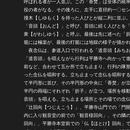
呼ばれる者が一人並ぶ。この「香焚」は全体の統
役の者がなる。その後ろに、左手に直径約一〇セ
撞木【しゆもく】を持った人びとが縦二列に並ぶ
「音頭【おんど】」と呼び、音頭に続く人びとを
衆【がわしゆう】」と呼ぶ。最後は先に述べた「
籠には極楽が、最後の灯籠には地獄の様子が描か
夜念仏は、参道入口で行われる「道音頭【みちお
「道音頭」を唱えながら行列は平勝寺へ向かって
前など、合わせて五か所で立ち止まり、行列の隊
った念仏を唱和する。立ち止まって念仏を唱和す
て半円形に並び、その半円形の中央に「香焚」が
半円の両端にそれぞれ「折子」が立つ。場所を移
音頭」を唱える。立ち止まる場所とその場での念
「辻回向【つじえこう】」、平勝寺山門での「門
内に入り観音堂の前での「観音様回向」、その隣
回向」、平勝寺本堂前での「仏【ほとけ】回向」