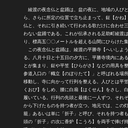
綾渡の夜念仏と盆踊は、盆の夜に、地域の人びと
ら、さらに所定の位置で立ち止まって、鉦【かね
仏と、それに引き続いて行われる歌だけに合わせ
わない盆踊である。これが伝承される足助町綾渡
り、標高五〇〇メートルを超える山間にひらけた
この夜念仏と盆踊は、綾渡の平勝寺【へいしよう
る。八月十日と十五日の夕方に、平勝寺境内にあ
とが集まり、鉦や平笠【ひらがさ】などの用具を
参道入口の「幟立【のぼりたて】」と呼ばれる場
移動し、寺に向かって行列を整える。人びとは平
くおび】をしめ、腰に白扇【はくせん】をさし、
履いている。行列の先頭と最後に一人ずつ、それ
から下げたものを持つ者が立つ。地元では、この
籠」あるいは単に「折子」と呼び、それを持つ者
頭の「折子」の次に香炉【こうろ】を両手で捧げ