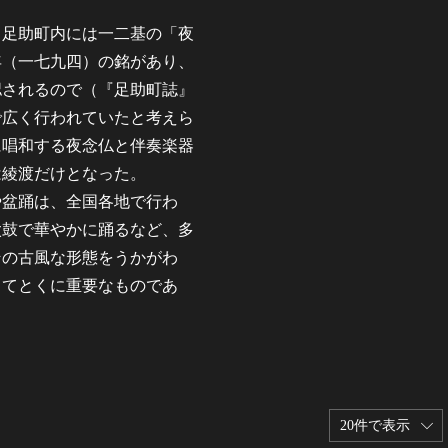
足助町内には一二基の「夜
年（一七九四）の銘があり、
認されるので（『足助町誌』
で広く行われていたと考えら
に唱和する夜念仏と伴奏楽器
は綾渡だけとなった。
盆踊は、全国各地で行わ
太鼓で華やかに踊るなど、多
その古風な形態をうかがわ
してとくに重要なものであ
20件で表示