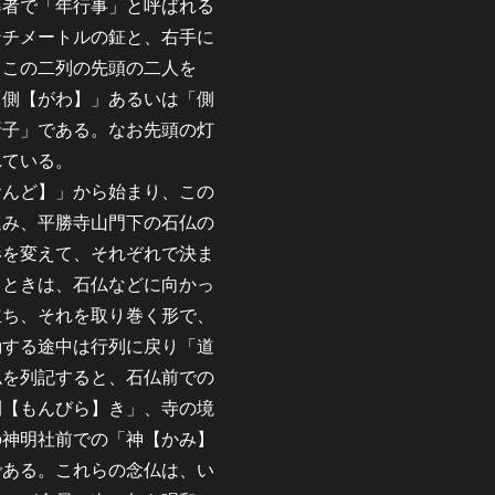
率者で「年行事」と呼ばれる
ンチメートルの鉦と、右手に
。この二列の先頭の二人を
「側【がわ】」あるいは「側
折子」である。なお先頭の灯
れている。
んど】」から始まり、この
進み、平勝寺山門下の石仏の
形を変えて、それぞれで決ま
るときは、石仏などに向かっ
立ち、それを取り巻く形で、
動する途中は行列に戻り「道
仏を列記すると、石仏前での
開【もんびら】き」、寺の境
の神明社前での「神【かみ】
である。これらの念仏は、い