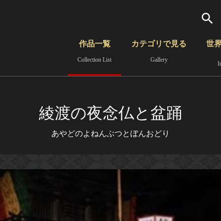
検索
作品一覧
カテゴリで見る
世
Collection List
Gallery
I
さらに詳細検索
覧
時代から見る
無形文化遺産
分野から見る
綾渡の夜念仏と盆踊
あやどのよねんぶつとぼんおどり