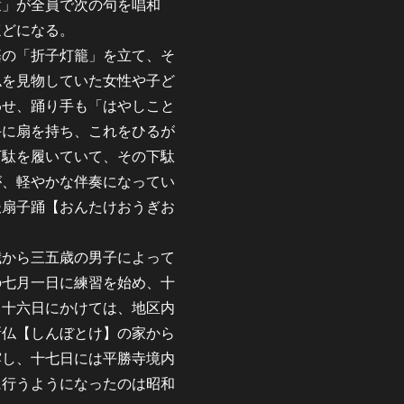
衆」が全員で次の句を唱和
ほどになる。
の「折子灯籠」を立て、そ
仏を見物していた女性や子ど
わせ、踊り手も「はやしこと
手に扇を持ち、これをひるが
下駄を履いていて、その下駄
が、軽やかな伴奏になってい
嶽扇子踊【おんたけおうぎお
から三五歳の男子によって
の七月一日に練習を始め、十
ら十六日にかけては、地区内
新仏【しんぼとけ】の家から
露し、十七日には平勝寺境内
に行うようになったのは昭和