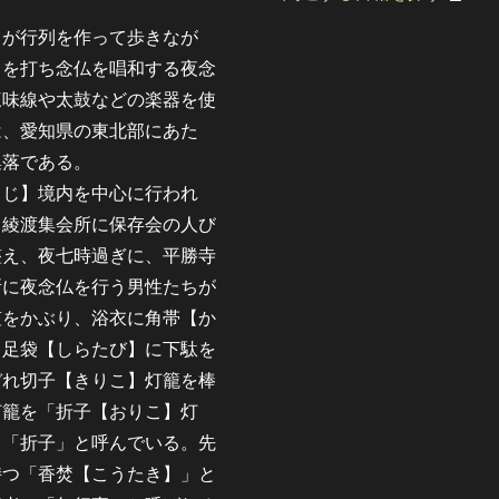
が行列を作って歩きなが
】を打ち念仏を唱和する夜念
三味線や太鼓などの楽器を使
は、愛知県の東北部にあた
集落である。
じ】境内を中心に行われ
る綾渡集会所に保存会の人び
整え、夜七時過ぎに、平勝寺
所に夜念仏を行う男性たちが
笠をかぶり、浴衣に角帯【か
白足袋【しらたび】に下駄を
ぞれ切子【きりこ】灯籠を棒
灯籠を「折子【おりこ】灯
も「折子」と呼んでいる。先
持つ「香焚【こうたき】」と