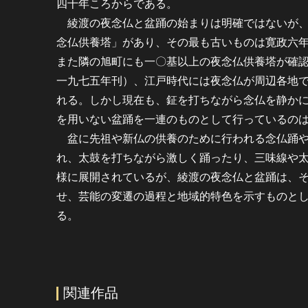
四十年ころからである。
綾渡の夜念仏と盆踊の始まりは明確ではないが、
念仏供養塔」があり、その最も古いものは寛政六
また隣の旭町にも一〇基以上の夜念仏供養塔が確
一九七五年刊）、江戸時代には夜念仏が周辺各地
れる。しかし現在も、鉦を打ちながら念仏を静か
を用いない盆踊を一連のものとして行っているの
盆に先祖や新仏の供養のために行われる念仏踊や
れ、太鼓を打ちながら激しく踊ったり、三味線や
様に展開されているが、綾渡の夜念仏と盆踊は、
せ、芸能の変遷の過程と地域的特色を示すものと
る。
関連作品