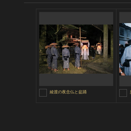
綾渡の夜念仏と盆踊