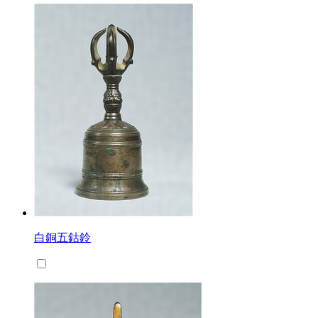
白銅五鈷鈴