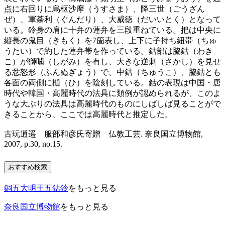
点に右回りに烏枢沙摩（うすさま）、降三世（ごうざん
ぜ）、軍荼利（ぐんだり）、大威徳（だいいとく）となって
いる。鈴身の肩に十弁の蓮弁を三段重ねている。把は中央に
縦長の鬼目（きもく）を7箇表し、上下に子持ち紐帯（ちゅ
うたい）で約した蓮弁帯を作っている。鈷部は脇鈷（わき
こ）が獅噛（しがみ）を有し、大きな逆刺（さかし）を見せ
る忿怒形（ふんぬぎょう）で、中鈷（ちゅうこ）、脇鈷とも
各面の両側に樋（ひ）を陰刻している。鈷の表現は中国・唐
時代や韓国・高麗時代の法具に類例が認められるが、このよ
うな大ぶりの法具は高麗時代のものにしばしば見ることがで
きることから、ここでは高麗時代と推定した。
古玩逍遥 服部和彦氏寄贈 仏教工芸. 奈良国立博物館,
2007, p.30, no.15.
おすすめ検索
銅五大明王五鈷鈴
をもっと見る
奈良国立博物館
をもっと見る