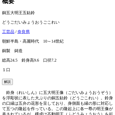
概要
銅五大明王五鈷鈴
どうごだいみょうおうごこれい
工芸品
/
奈良県
朝鮮半島・高麗時代 10～14世紀
銅製 鋳造
総高24.5 鈴身高9.6 口径7.2
１口
解説
鈴身（れいしん）に五大明王像（ごだいみょうおうぞう）
を浮彫状に表した大ぶりの銅五鈷鈴（どうごこれい）。鈴身
の口縁は五弁の花形を呈しており、身側面も縁の形に対応し
て五つの隆起を作っている。この隆起上に各一尊の明王像が
表されているが、構成は不動明王（ふどうみょうおう）を起