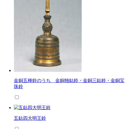
金銅五種鈴のうち 金銅独鈷鈴・金銅三鈷鈴・金銅宝
珠鈴
五鈷四大明王鈴