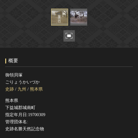
ヘルプ
このサイトについて
世界遺産
関連サイトリンク
無形文化遺産
サイトマップ
動画で見る無形の文化財
サイトのご意見はこちら
概要
文化遺産データベース
国指定文化財等データベース
御領貝塚
ごりょうかいづか
史跡
/
九州
/
熊本県
熊本県
下益城郡城南町
指定年月日:19700309
管理団体名:
史跡名勝天然記念物