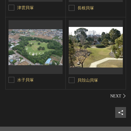
津雲貝塚
長根貝塚
水子貝塚
貝殻山貝塚
シェ