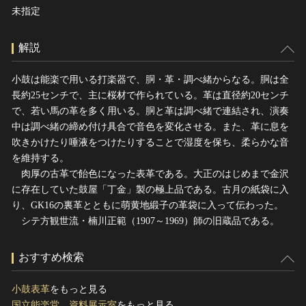
未指定
解説
小鼓は能楽で用いる打楽器で、胴・革・調べ緒からなる。胴は全
長約25センチで、主に桜材で作られている。革は直径約20センチ
で、若い馬の革を多く用いる。胴と革は調べ緒で連結され、演奏
中は調べ緒の締め付け具合で音色を変化させる。また、革に息を
吹きかけたり唾液をつけたりすることで湿度を保ち、柔らかな音
を維持する。
肉厚の古革で飴色になった表革である。大正のはじめまで金沢
に存在していた鼓屋「丁金」製の極上品である。古月の紙袋に入
り、GK16の裏革とともに萌黄地緞子の革袋に入って伝わった。
シテ方観世流・楠川正範（1907～1969）師の旧蔵品である。
おすすめ検索
小鼓表革
をもっと見る
国立能楽堂 資料展示室
をもっと見る