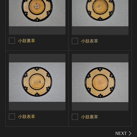
小鼓裏革
小鼓表革
小鼓表革
小鼓裏革
シェ