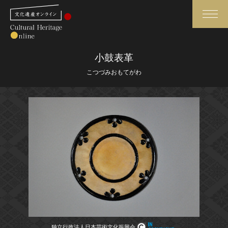
検索
小鼓表革
こつづみおもてがわ
さらに詳細検索
さらに詳細検索
トップ
媒体資料・関連記事等
作品一覧
博物館、美術館の皆さまへ
カテゴリで見る
文化庁よりご挨拶
世界遺産と無形文化遺産
今月のみどころ
全国の美術館・博物館
お知らせ一覧
独立行政法人日本芸術文化振興会
独立行政法人日本芸術文化振興会