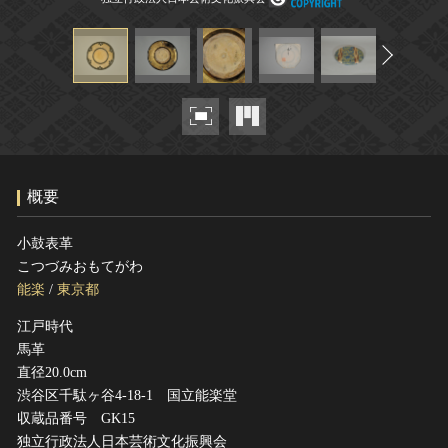
ヘルプ
このサイトについて
世界遺産
関連サイトリンク
無形文化遺産
サイトマップ
動画で見る無形の文化財
サイトのご意見はこちら
概要
文化遺産データベース
国指定文化財等データベース
小鼓表革
こつづみおもてがわ
能楽
/
東京都
江戸時代
馬革
直径20.0cm
渋谷区千駄ヶ谷4-18-1 国立能楽堂
収蔵品番号 GK15
独立行政法人日本芸術文化振興会