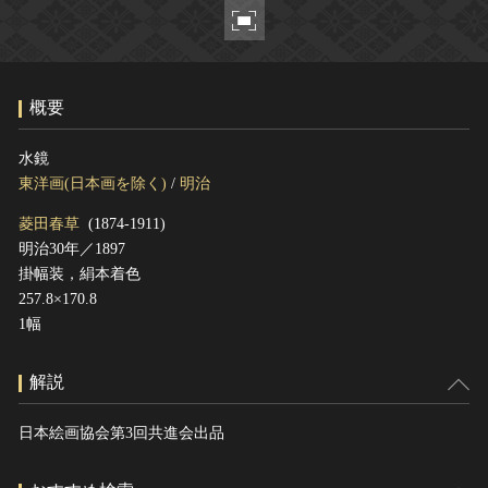
ヘルプ
このサイトについて
世界遺産
関連サイトリンク
無形文化遺産
概要
サイトマップ
動画で見る無形の文化財
サイトのご意見はこちら
水鏡
東洋画(日本画を除く)
/
明治
菱田春草
(1874-1911)
文化遺産データベース
明治30年／1897
国指定文化財等データベース
掛幅装，絹本着色
257.8×170.8
1幅
解説
日本絵画協会第3回共進会出品