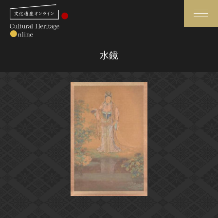
検索
水鏡
さらに詳細検索
さらに詳細検索
トップ
媒体資料・関連記事等
作品一覧
博物館、美術館の皆さまへ
カテゴリで見る
文化庁よりご挨拶
世界遺産と無形文化遺産
今月のみどころ
全国の美術館・博物館
お知らせ一覧