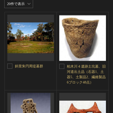
20件で表示
斜里朱円周堤墓群
柏木川４遺跡土坑墓、旧
河道出土品（石器1、土
器5、土製品2、繊維製品
6ブロック48点）