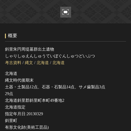
ヘルプ
このサイトについて
世界遺産
関連サイトリンク
無形文化遺産
サイトマップ
動画で見る無形の文化財
概要
サイトのご意見はこちら
斜里朱円周堤墓群出土遺物
しゃりしゅえんしゅうていぼぐんしゅつどいぶつ
文化遺産データベース
考古資料
/
縄文
/
北海道
/
北海道
国指定文化財等データベース
北海道
縄文時代後期末
土器・土製品12点、石器・石製品14点、サメ歯製品3点
29点
北海道斜里郡斜里町本町49番地2
北海道指定
指定年月日:20130329
斜里町
有形文化財(美術工芸品)