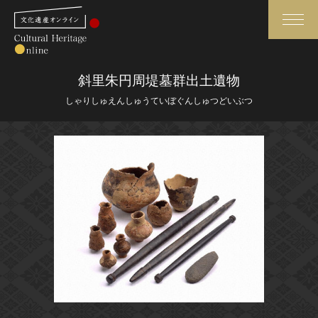
検索
斜里朱円周堤墓群出土遺物
しゃりしゅえんしゅうていぼぐんしゅつどいぶつ
さらに詳細検索
さらに詳細検索
トップ
媒体資料・関連記事等
作品一覧
博物館、美術館の皆さまへ
カテゴリで見る
文化庁よりご挨拶
世界遺産と無形文化遺産
今月のみどころ
全国の美術館・博物館
お知らせ一覧