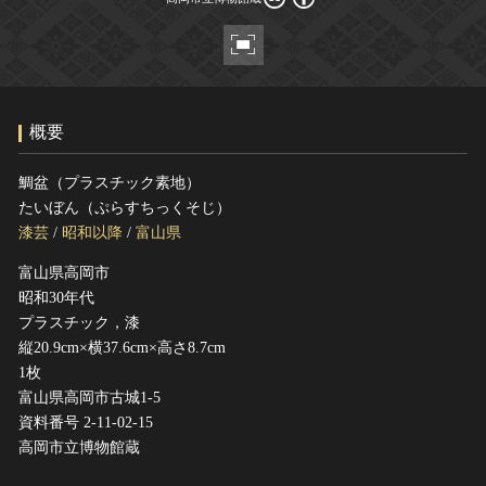
ヘルプ
このサイトについて
世界遺産
関連サイトリンク
無形文化遺産
サイトマップ
動画で見る無形の文化財
概要
サイトのご意見はこちら
鯛盆（プラスチック素地）
たいぼん（ぷらすちっくそじ）
文化遺産データベース
漆芸
/
昭和以降
/
富山県
国指定文化財等データベース
富山県高岡市
昭和30年代
プラスチック，漆
縦20.9cm×横37.6cm×高さ8.7cm
1枚
富山県高岡市古城1-5
資料番号 2-11-02-15
高岡市立博物館蔵