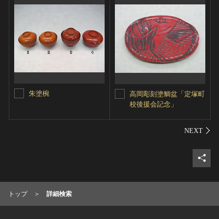
朱塗椀
高岡彫刻塗鯛盆「定塚町
校後援会記念」
シェ
トップ
詳細検索