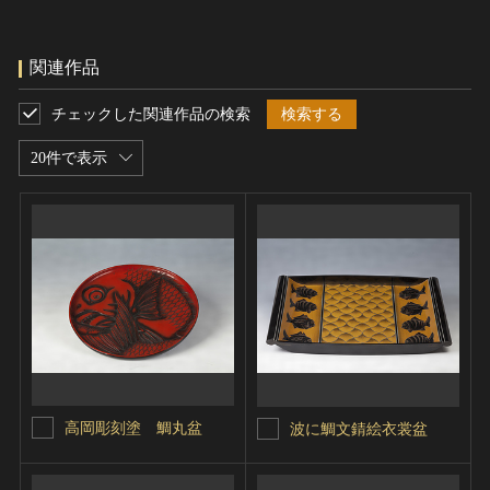
関連作品
チェックした関連作品の検索
検索する
20件で表示
高岡彫刻塗 鯛丸盆
波に鯛文錆絵衣裳盆