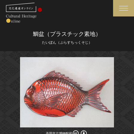
検索
鯛盆（プラスチック素地）
たいぼん（ぷらすちっくそじ）
さらに詳細検索
さらに詳細検索
トップ
媒体資料・関連記事等
作品一覧
博物館、美術館の皆さまへ
カテゴリで見る
文化庁よりご挨拶
世界遺産と無形文化遺産
今月のみどころ
全国の美術館・博物館
お知らせ一覧
高岡市立博物館蔵
高岡市立博物館蔵