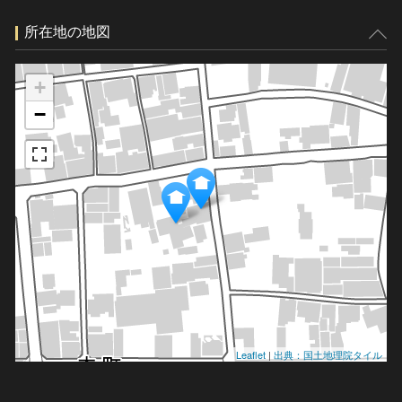
所在地の地図
+
−
Leaflet
|
出典：国土地理院タイル