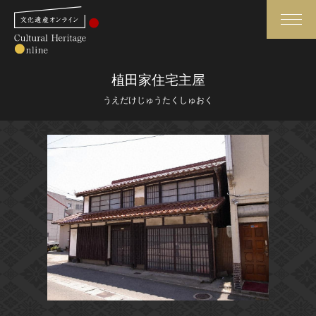
検索
植田家住宅主屋
うえだけじゅうたくしゅおく
さらに詳細検索
さらに詳細検索
トップ
媒体資料・関連記事等
作品一覧
博物館、美術館の皆さまへ
カテゴリで見る
文化庁よりご挨拶
世界遺産と無形文化遺産
今月のみどころ
全国の美術館・博物館
お知らせ一覧