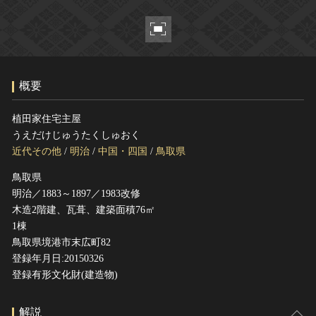
ヘルプ
このサイトについて
世界遺産
関連サイトリンク
無形文化遺産
サイトマップ
動画で見る無形の文化財
概要
サイトのご意見はこちら
植田家住宅主屋
うえだけじゅうたくしゅおく
文化遺産データベース
近代その他
/
明治
/
中国・四国
/
鳥取県
国指定文化財等データベース
鳥取県
明治／1883～1897／1983改修
木造2階建、瓦葺、建築面積76㎡
1棟
鳥取県境港市末広町82
登録年月日:20150326
登録有形文化財(建造物)
解説