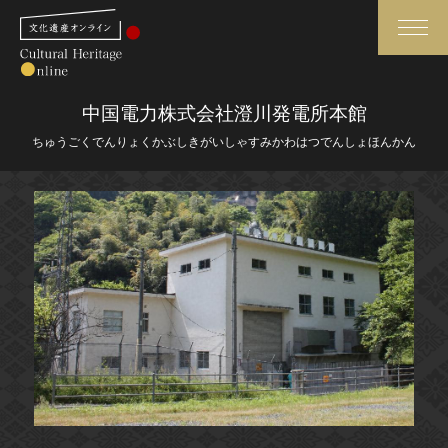
検索
中国電力株式会社澄川発電所本館
ちゅうごくでんりょくかぶしきがいしゃすみかわはつでんしょほんかん
さらに詳細検索
さらに詳細検索
トップ
媒体資料・関連記事等
作品一覧
博物館、美術館の皆さまへ
カテゴリで見る
文化庁よりご挨拶
世界遺産と無形文化遺産
今月のみどころ
全国の美術館・博物館
お知らせ一覧