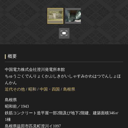
ヘルプ
このサイトについて
世界遺産
関連サイトリンク
無形文化遺産
サイトマップ
動画で見る無形の文化財
サイトのご意見はこちら
概要
文化遺産データベース
国指定文化財等データベース
中国電力株式会社澄川発電所本館
ちゅうごくでんりょくかぶしきがいしゃすみかわはつでんしょほ
んかん
近代その他
/
昭和
/
中国・四国
/
島根県
島根県
昭和前／1943
鉄筋コンクリート造平屋一部2階及び地下2階建、建築面積346㎡
1棟
島根県益田市匹見町澄川イ1097