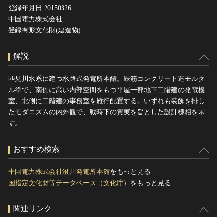
登録年月日:20150326
中国電力株式会社
登録有形文化財(建造物)
解説
匹見川水系に建つ水路式発電所本館。鉄筋コンクリート造モルタ
ル塗で、南側に高い内部空間をもつ平屋一部地下二階建の発電機
室、北側に二階建の事務室を雁行配置する。いずれも装飾を排し
たモダニズムの内外観で、戦時下の質実を旨とした設計様相を示
す。
おすすめ検索
中国電力株式会社澄川発電所本館
をもっと見る
国指定文化財等データベース（文化庁）
をもっと見る
関連リンク