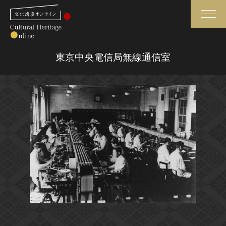
検索
東京中央電信局無線通信室
さらに詳細検索
さらに詳細検索
トップ
媒体資料・関連記事等
作品一覧
博物館、美術館の皆さまへ
カテゴリで見る
文化庁よりご挨拶
世界遺産と無形文化遺産
今月のみどころ
全国の美術館・博物館
お知らせ一覧