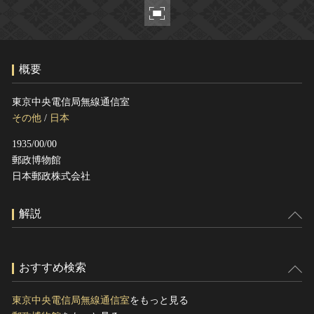
ヘルプ
このサイトについて
世界遺産
関連サイトリンク
無形文化遺産
概要
サイトマップ
動画で見る無形の文化財
サイトのご意見はこちら
東京中央電信局無線通信室
その他
/
日本
1935/00/00
文化遺産データベース
郵政博物館
国指定文化財等データベース
日本郵政株式会社
解説
おすすめ検索
東京中央電信局無線通信室
をもっと見る