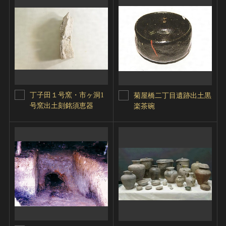
丁子田１号窯・市ヶ洞1
菊屋橋二丁目遺跡出土黒
号窯出土刻銘須恵器
楽茶碗