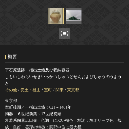
ヘルプ
このサイトについて
世界遺産
関連サイトリンク
無形文化遺産
サイトマップ
動画で見る無形の文化財
サイトのご意見はこちら
概要
文化遺産データベース
国指定文化財等データベース
下石原遺跡一括出土銭及び収納容器
しもいしわらいせきいっかつしゅつどせんおよびしゅうのうよう
き
その他
/
安土・桃山
/
室町
/
関東
/
東京都
東京都
室町後期／一括出土銭：621～1461年
陶器：⒗世紀前葉～17世紀初頭
常滑系陶器広口壺 - 色調：にぶい褐色 釉調：灰オリーブ色 焼
成：良好 器形の特徴：胴部中位に最大径