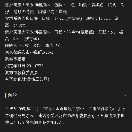
瀬戸美濃大窯系陶器擂鉢 - 色調：白色 釉調：青黒色 焼成：良
好 器形の特徴：口縁部内面磨耗
常滑系陶器広口壺 - 口径：17.2cm(推定値) 底径：15.5cm 器
高：37.0cm
瀬戸美濃大窯系陶器擂鉢 - 口径：26.4cm(推定値) 底径：欠 器
高：9.8cm(残存値)
銅銭10.032枚 及び 陶器２点
東京都調布市小島町3-26-2
調布市指定
指定年月日:20110329
調布市教育委員会
有形文化財(美術工芸品)
解説
平成7(1995)年11月，市道の水道埋設工事中に工事関係者らによっ
て偶然発見され，連絡を受けた市の教育委員会が下石原遺跡第⒗
地点として緊急調査を実施した。