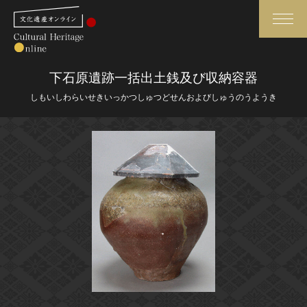
検索
下石原遺跡一括出土銭及び収納容器
しもいしわらいせきいっかつしゅつどせんおよびしゅうのうようき
さらに詳細検索
さらに詳細検索
トップ
媒体資料・関連記事等
作品一覧
博物館、美術館の皆さまへ
カテゴリで見る
文化庁よりご挨拶
世界遺産と無形文化遺産
今月のみどころ
全国の美術館・博物館
お知らせ一覧