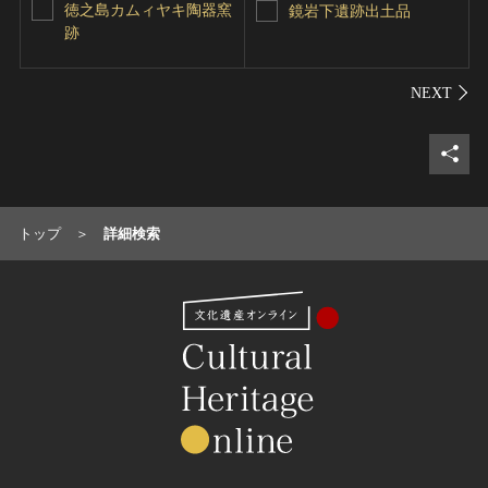
徳之島カムィヤキ陶器窯
鏡岩下遺跡出土品
跡
シェ
トップ
詳細検索