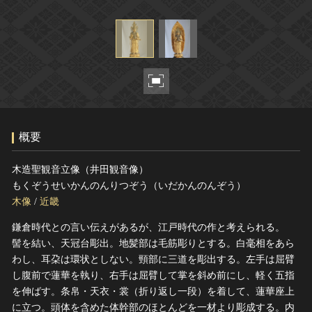
ヘルプ
このサイトについて
世界遺産
関連サイトリンク
無形文化遺産
サイトマップ
動画で見る無形の文化財
サイトのご意見はこちら
概要
文化遺産データベース
国指定文化財等データベース
木造聖観音立像（井田観音像）
もくぞうせいかんのんりつぞう（いだかんのんぞう）
木像
/
近畿
鎌倉時代との言い伝えがあるが、江戸時代の作と考えられる。
髻を結い、天冠台彫出。地髪部は毛筋彫りとする。白毫相をあら
わし、耳朶は環状としない。頸部に三道を彫出する。左手は屈臂
し腹前で蓮華を執り、右手は屈臂して掌を斜め前にし、軽く五指
を伸ばす。条帛・天衣・裳（折り返し一段）を着して、蓮華座上
に立つ。頭体を含めた体幹部のほとんどを一材より彫成する。内