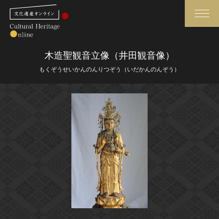
検索
木造聖観音立像（井田観音像）
もくぞうせいかんのんりつぞう（いだかんのんぞう）
さらに詳細検索
さらに詳細検索
トップ
媒体資料・関連記事等
作品一覧
博物館、美術館の皆さまへ
カテゴリで見る
文化庁よりご挨拶
世界遺産と無形文化遺産
今月のみどころ
全国の美術館・博物館
お知らせ一覧