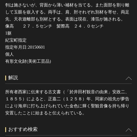
刳は施さないが、背面から薄い補材を当てる。また面部を割り離
して玉眼を嵌入する。両手は、肩、肘それぞれ別材を寄せ、両足
先、天衣遊離部も別材とする。表面は現在、漆箔が施される。
像高 ２７．５センチ 髪際高 ２４．０センチ
1躯
紀宝町指定
指定年月日:20150601
個人
有形文化財(美術工芸品)
解説
所有者西家に伝来する古文書（「於井田村観音の由来」安政二、
１８５５）によると、正嘉二（１２５８）年、同家の祖先が夢告
により海岸に打ち上げられていた金色に輝く聖観音像を持ち帰り
安置したことに始まると伝えられている。
おすすめ検索