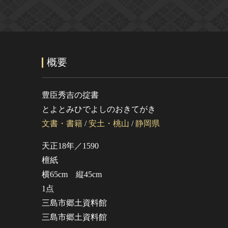
概要
豊臣秀吉の掟書
とよとみひでよしのおきてがき
文書・書籍
/
安土・桃山
/
静岡県
天正18年／1590
檀紙
横65cm 縦45cm
1点
三島市郷土資料館
三島市郷土資料館