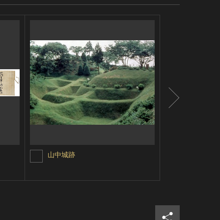
山中城跡
豊臣秀吉朱
シェア
ツイ