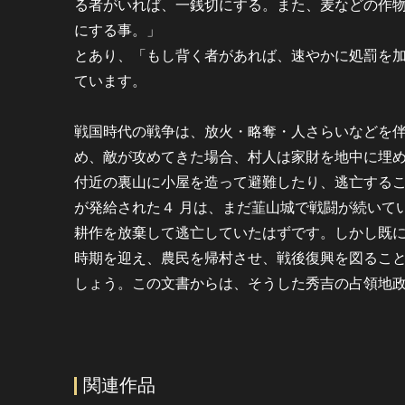
る者がいれば、一銭切にする。また、麦などの作
にする事。」
とあり、「もし背く者があれば、速やかに処罰を
ています。
戦国時代の戦争は、放火・略奪・人さらいなどを
め、敵が攻めてきた場合、村人は家財を地中に埋
付近の裏山に小屋を造って避難したり、逃亡する
が発給された４ 月は、まだ韮山城で戦闘が続いて
耕作を放棄して逃亡していたはずです。しかし既
時期を迎え、農民を帰村させ、戦後復興を図るこ
しょう。この文書からは、そうした秀吉の占領地
関連作品