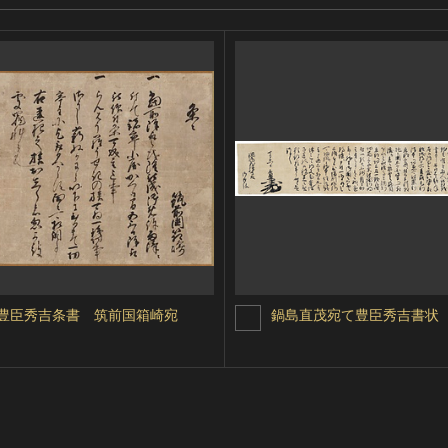
豊臣秀吉条書 筑前国箱崎宛
鍋島直茂宛て豊臣秀吉書状