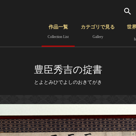
検索
作品一覧
カテゴリで見る
世
Collection List
Gallery
I
さらに詳細検索
覧
時代から見る
無形文化遺産
分野から見る
豊臣秀吉の掟書
とよとみひでよしのおきてがき