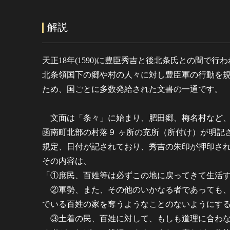
解説
天正18年(1590)に豊臣秀吉と後北条氏との間で
北条領国下の郷や村の人々に対し豊臣軍の行動を
ため、国ごとに多数発給された文書の一通です。
文面は「条々」に始まり、肥田郷、梅名村など、
函南町北部の村落９ ヶ所の充所（所付け）が明記
規定、日付が記されており、秀吉の朱印が押印さ
その内容は、
「①庶民、百姓等は必ずこの地に戻ってきて生活
②軍勢、また、その他のいかなる者であっても、
でいる百姓の家を奪うようなことのないようにす
③土着の民、百姓に対して、もしも道理に合わな