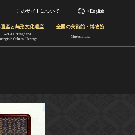
このサイトについて
>English
界遺産と無形文化遺産
全国の美術館・博物館
World Heritage and
Museum List
ntangible Cultural Heritage
今月のみどころ
動画で見る無形の文化財
地域から見る