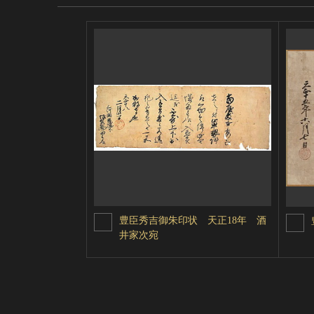
豊臣秀吉御朱印状 天正18年 酒
井家次宛