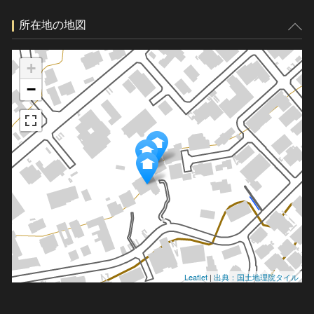
所在地の地図
+
−
Leaflet
|
出典：国土地理院タイル