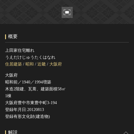
ヘルプ
このサイトについて
世界遺産
関連サイトリンク
無形文化遺産
サイトマップ
動画で見る無形の文化財
概要
サイトのご意見はこちら
上田家住宅離れ
うえだけじゅうたくはなれ
文化遺産データベース
住居建築
/
昭和
/
近畿
/
大阪府
国指定文化財等データベース
大阪府
昭和前／1940／1994増築
木造2階建、瓦葺、建築面積58㎡
1棟
大阪府豊中市東豊中町3-194
登録年月日:20120813
登録有形文化財(建造物)
解説