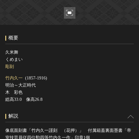
ヘルプ
このサイトについて
世界遺産
関連サイトリンク
無形文化遺産
サイトマップ
動画で見る無形の文化財
概要
サイトのご意見はこちら
久米舞
くめまい
文化遺産データベース
彫刻
国指定文化財等データベース
竹内久一
(1857-1916)
明治～大正時代
木 彩色
総高33.0 像高26.8
解説
像底面刻書「竹内久一謹刻 （花押）」 付属箱蓋裏面墨書「帝
室技芸員従四位勲四等竹内久一作」印章1個