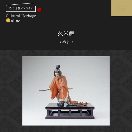
検索
久米舞
くめまい
さらに詳細検索
さらに詳細検索
トップ
媒体資料・関連記事等
作品一覧
博物館、美術館の皆さまへ
カテゴリで見る
文化庁よりご挨拶
世界遺産と無形文化遺産
今月のみどころ
全国の美術館・博物館
お知らせ一覧