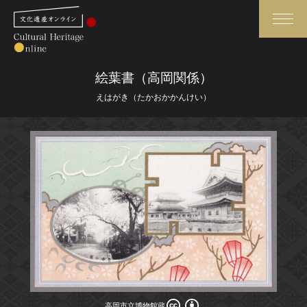
検索
絵葉書（高岡関係）
えはがき（たかおかかんけい）
さらに詳細検索
さらに詳細検索
トップ
媒体資料・関連記事等
作品一覧
博物館、美術館の皆さまへ
カテゴリで見る
文化庁よりご挨拶
世界遺産と無形文化遺産
今月のみどころ
全国の美術館・博物館
お知らせ一覧
高岡市立博物館蔵
高岡市立博物館蔵