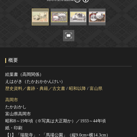
ヘルプ
このサイトについて
世界遺産
関連サイトリンク
無形文化遺産
サイトマップ
動画で見る無形の文化財
サイトのご意見はこちら
概要
文化遺産データベース
国指定文化財等データベース
絵葉書（高岡関係）
えはがき（たかおかかんけい）
歴史資料／書跡・典籍／古文書
/
昭和以降
/
富山県
高岡市
たかおかし
富山県高岡市
昭和8～19年頃（※写真は大正期か）／1933～44年頃
紙・印刷
【1】「瑞龍寺」・「馬場公園」（縦9.0cm×横14.3cm）