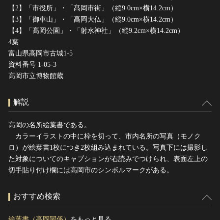
【2】「市役所」・「髙岡市街」（縦9.0cm×横14.2cm）
【3】「御車山」・「髙岡大仏」（縦9.0cm×横14.2cm）
【4】「髙岡公園」・「射水神社」（縦9.2cm×横14.2cm）
4葉
富山県高岡市古城1-5
資料番号 1-05-3
高岡市立博物館蔵
解説
高岡の名所絵葉書である。
カラーイラストの中に枠を切って、市内名所の写真（モノク
ロ）が絵葉書1枚につき2枚組み込まれている。写真下には撮影し
た対象についてのキャプションが右読みでつけられ、表面左上の
切手貼り付け欄には高岡市のシンボルマークがある。
おすすめ検索
絵葉書（高岡関係）
をもっと見る