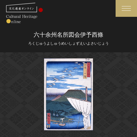
検索
六十余州名所図会伊予西條
ろくじゅうよしゅうめいしょずえいよさいじょう
さらに詳細検索
さらに詳細検索
トップ
媒体資料・関連記事等
作品一覧
博物館、美術館の皆さまへ
カテゴリで見る
文化庁よりご挨拶
世界遺産と無形文化遺産
今月のみどころ
全国の美術館・博物館
お知らせ一覧