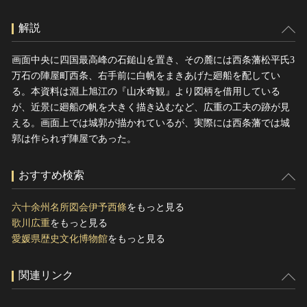
解説
画面中央に四国最高峰の石鎚山を置き、その麓には西条藩松平氏3
万石の陣屋町西条、右手前に白帆をまきあげた廻船を配してい
る。本資料は淵上旭江の『山水奇観』より図柄を借用している
が、近景に廻船の帆を大きく描き込むなど、広重の工夫の跡が見
える。画面上では城郭が描かれているが、実際には西条藩では城
郭は作られず陣屋であった。
おすすめ検索
六十余州名所図会伊予西條
をもっと見る
歌川広重
をもっと見る
愛媛県歴史文化博物館
をもっと見る
関連リンク