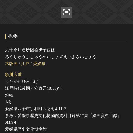
ヘルプ
このサイトについて
世界遺産
関連サイトリンク
無形文化遺産
サイトマップ
動画で見る無形の文化財
概要
サイトのご意見はこちら
六十余州名所図会伊予西條
ろくじゅうよしゅうめいしょずえいよさいじょう
文化遺産データベース
木版画
/
江戸
/
愛媛県
国指定文化財等データベース
歌川広重
うたがわひろしげ
江戸時代後期／安政元(1855)年
錦絵
1枚
愛媛県西予市宇和町卯之町4-11-2
参考：愛媛県歴史文化博物館資料目録第17集『絵画資料目録』
2009年
愛媛県歴史文化博物館