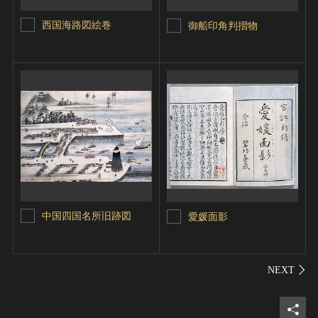
西国海路図絵巻
御船印角判摺物
中国四国名所旧跡図
愛媛面影
シェ