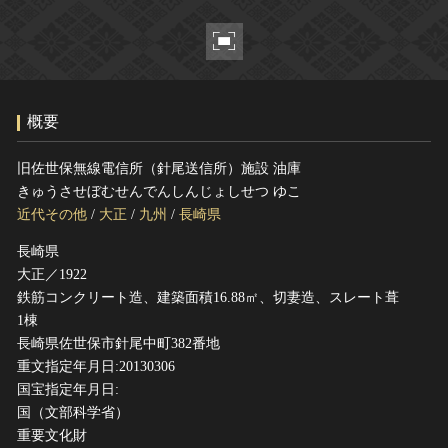
ヘルプ
このサイトについて
世界遺産
関連サイトリンク
無形文化遺産
サイトマップ
動画で見る無形の文化財
概要
サイトのご意見はこちら
旧佐世保無線電信所（針尾送信所）施設 油庫
きゅうさせぼむせんでんしんじょしせつ ゆこ
文化遺産データベース
近代その他
/
大正
/
九州
/
長崎県
国指定文化財等データベース
長崎県
大正／1922
鉄筋コンクリート造、建築面積16.88㎡、切妻造、スレート葺
1棟
長崎県佐世保市針尾中町382番地
重文指定年月日:20130306
国宝指定年月日:
国（文部科学省）
重要文化財