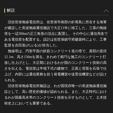
解説
旧佐世保無線電信所は、佐世保市南部の針尾島に所在する海軍
が建設した長波無線通信施設で大正11年に竣工した。三基の無線
塔を一辺300mの正三角形の頂点に配置し、その中心に通信局舎で
ある電信室を配置する。設計は佐世保鎮守府建築科により、工事
監督を吉田直(のぶる)が担当した。
無線塔は、円形平面の鉄筋コンクリート造の塔で、基部の直径
12.1m、高さ136mを測る。きわめて精巧な施工のコンクリート打
放し仕上げとし、大正期におけるわが国のコンクリート技術の高
さを伝える。電信室は半地下式の建物で、正面と背面を石張で仕
上げ、内部には通信業務を担う発電機室や送受信機室などが設け
られる。
旧佐世保無線電信所施設は、わが国現存唯一の長波無線通信施
設として、高い歴史的価値が認められる。また、大正時代におけ
るわが国最高水準のコンクリート技術を示すものとして、土木技
術史上においても重要である。