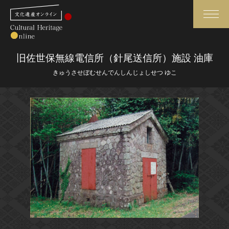
検索
旧佐世保無線電信所（針尾送信所）施設 油庫
きゅうさせぼむせんでんしんじょしせつ ゆこ
さらに詳細検索
さらに詳細検索
トップ
媒体資料・関連記事等
作品一覧
博物館、美術館の皆さまへ
カテゴリで見る
文化庁よりご挨拶
世界遺産と無形文化遺産
今月のみどころ
全国の美術館・博物館
お知らせ一覧