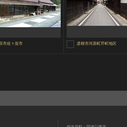
萩市佐々並市
彦根市河原町芹町地区
媒体資料・関連記事等