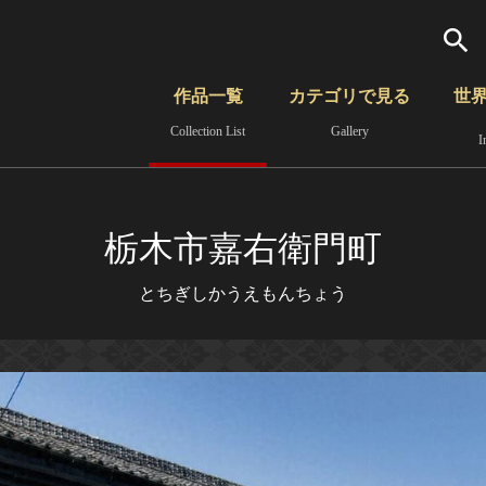
検索
作品一覧
カテゴリで見る
世
Collection List
Gallery
I
さらに詳細検索
覧
時代から見る
無形文化遺産
分野から見る
栃木市嘉右衛門町
とちぎしかうえもんちょう