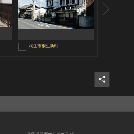
桐生市桐生新町
安芸市土居
シェア
ツイ
文化遺産データベース