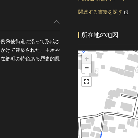
関連する書籍を探す
所在地の地図
光例幣使街道に沿って形成さ
にかけて建築された、主屋や
+
た在郷町の特色ある歴史的風
−