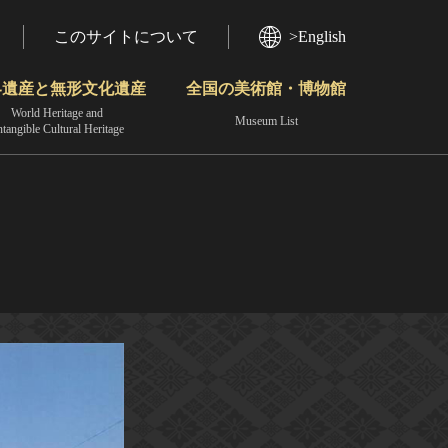
このサイトについて
>English
界遺産と無形文化遺産
全国の美術館・博物館
World Heritage and
Museum List
ntangible Cultural Heritage
今月のみどころ
動画で見る無形の文化財
地域から見る