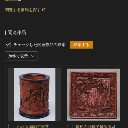
関連する書籍を探す
関連作品
チェックした関連作品の検索
検索する
20件で表示
山水人物彫竹筆立
唐松布袋唐子堆朱香盆