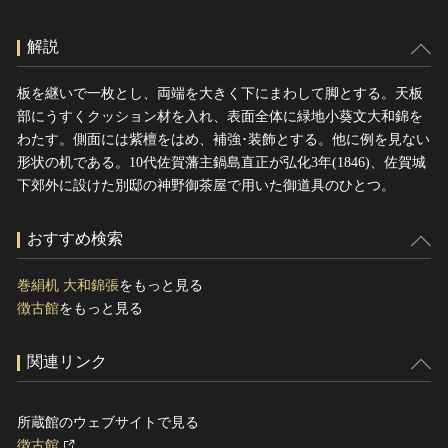
解説
板を継いで一枚とし、両端を大きく下にまわして脚とする。天板
部にうすくクッション材を入れ、表面全体に緑地小葵文大和錦を
わたす。側面には紫檀をはめ、補強･装飾とする。他に例を見ない
形状の机である。10代佐賀藩主鍋島直正が弘化3年(1846)、佐賀城
下郊外に設けた別邸の神野御茶屋で用いた御道具のひとつ。
おすすめ検索
巻絹机 大和錦張
をもっと見る
徴古館
をもっと見る
関連リンク
所蔵館のウェブサイトで見る
徴古館