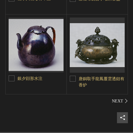
銀夕顔形水注
唐銅取手龍鳳覆雲透鈕有
香炉
シェ