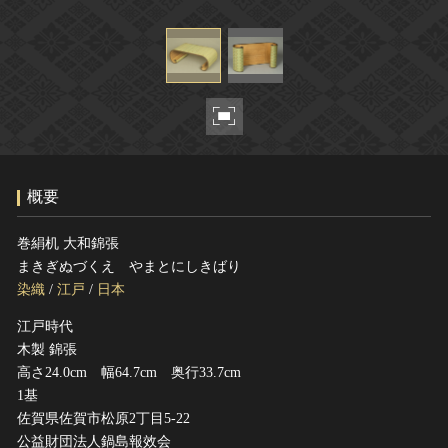
ヘルプ
このサイトについて
世界遺産
関連サイトリンク
無形文化遺産
サイトマップ
動画で見る無形の文化財
サイトのご意見はこちら
概要
文化遺産データベース
国指定文化財等データベース
巻絹机 大和錦張
まきぎぬづくえ やまとにしきばり
染織
/
江戸
/
日本
江戸時代
木製 錦張
高さ24.0cm 幅64.7cm 奥行33.7cm
1基
佐賀県佐賀市松原2丁目5-22
公益財団法人鍋島報效会