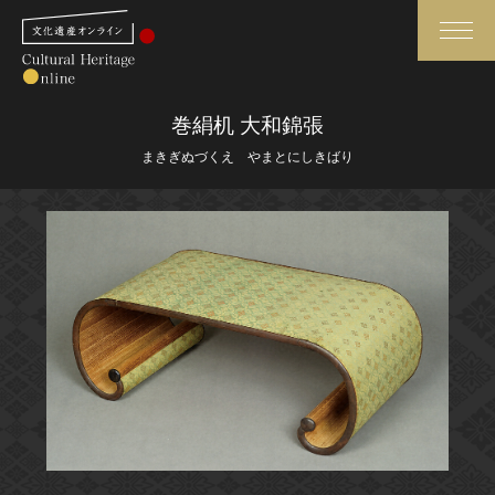
検索
巻絹机 大和錦張
まきぎぬづくえ やまとにしきばり
さらに詳細検索
さらに詳細検索
トップ
媒体資料・関連記事等
作品一覧
博物館、美術館の皆さまへ
カテゴリで見る
文化庁よりご挨拶
世界遺産と無形文化遺産
今月のみどころ
全国の美術館・博物館
お知らせ一覧