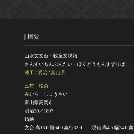
概要
山水文文台・牧童文硯箱
さんすいもんぶんだい・ぼくどうもんすずりばこ
漆工
/
明治
/
富山県
三村 松斎
みむら しょうさい
富山県高岡市
明治30／1897
錆絵
文台 高13.0 幅64.0 奥行32.0 硯箱 高4.5 幅24.0 奥