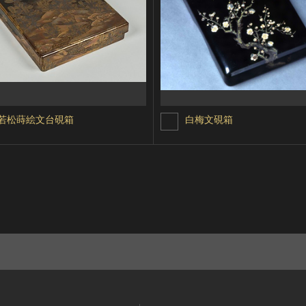
若松蒔絵文台硯箱
白梅文硯箱