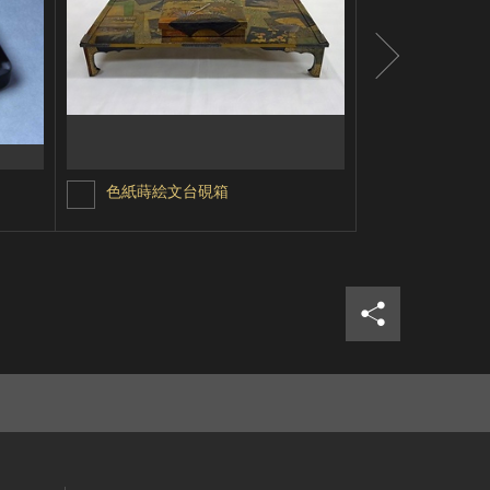
色紙蒔絵文台硯箱
草花文錆絵
シェア
ツイ