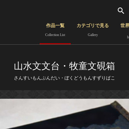
検索
作品一覧
カテゴリで見る
世
Collection List
Gallery
I
さらに詳細検索
覧
時代から見る
無形文化遺産
分野から見る
山水文文台・牧童文硯箱
さんすいもんぶんだい・ぼくどうもんすずりばこ