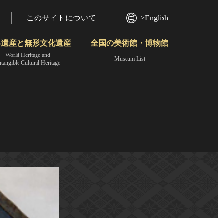
このサイトについて
>English
界遺産と無形文化遺産
全国の美術館・博物館
World Heritage and
Museum List
ntangible Cultural Heritage
今月のみどころ
動画で見る無形の文化財
地域から見る