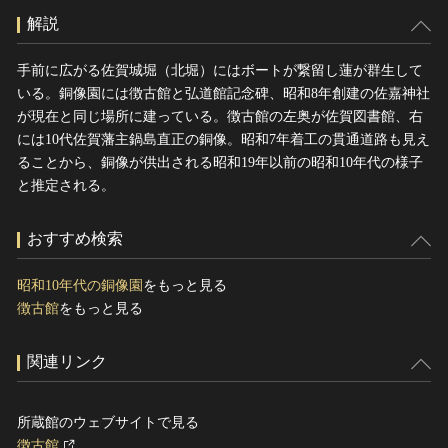
解説
手前に広がる佐賀城堀（北堀）にはボートが繋留し蓮が群生して
いる。銅像園には徴古館と弘道館記念碑、昭和8年創建の佐嘉神社
が現在と同じ場所に建っている。徴古館の左奥が佐賀図書館、右
には10代佐賀藩主鍋島直正の銅像。昭和7年着工の貫通道路も見え
ることから、銅像が供出される昭和19年以前の昭和10年代の様子
と推定される。
おすすめ検索
昭和10年代の銅像園
をもっと見る
徴古館
をもっと見る
関連リンク
所蔵館のウェブサイトで見る
徴古館