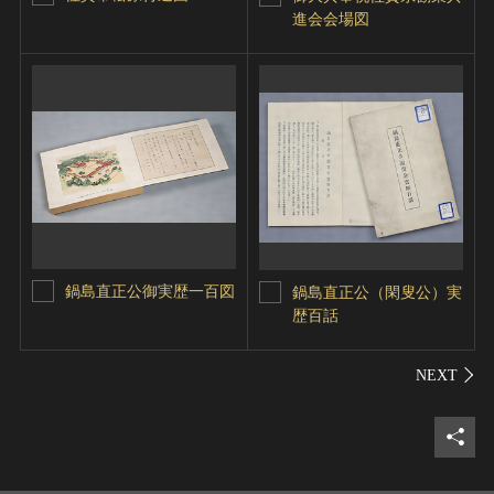
進会会場図
鍋島直正公御実歴一百図
鍋島直正公（閑叟公）実
歴百話
シェ