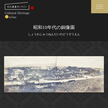
検索
昭和10年代の銅像園
しょうわじゅうねんだいのどうぞうえん
さらに詳細検索
さらに詳細検索
トップ
媒体資料・関連記事等
作品一覧
博物館、美術館の皆さまへ
カテゴリで見る
文化庁よりご挨拶
世界遺産と無形文化遺産
今月のみどころ
全国の美術館・博物館
お知らせ一覧