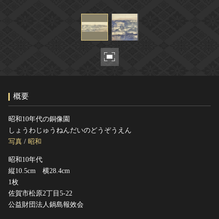
ヘルプ
このサイトについて
世界遺産
関連サイトリンク
無形文化遺産
サイトマップ
動画で見る無形の文化財
サイトのご意見はこちら
概要
文化遺産データベース
国指定文化財等データベース
昭和10年代の銅像園
しょうわじゅうねんだいのどうぞうえん
写真
/
昭和
昭和10年代
縦10.5cm 横28.4cm
1枚
佐賀市松原2丁目5-22
公益財団法人鍋島報效会