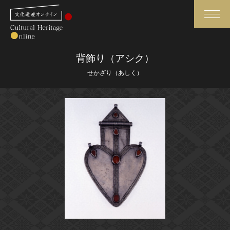
検索
背飾り（アシク）
せかざり（あしく）
さらに詳細検索
さらに詳細検索
トップ
媒体資料・関連記事等
作品一覧
博物館、美術館の皆さまへ
カテゴリで見る
文化庁よりご挨拶
世界遺産と無形文化遺産
今月のみどころ
全国の美術館・博物館
お知らせ一覧