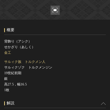
ヘルプ
このサイトについて
世界遺産
関連サイトリンク
無形文化遺産
サイトマップ
動画で見る無形の文化財
概要
サイトのご意見はこちら
背飾り（アシク）
せかざり（あしく）
文化遺産データベース
金工
国指定文化財等データベース
サルィク族 トルクメン人
サルィクゾク トルクメンジン
19世紀初期
銀
高27.5，幅16.5
1枚
解説