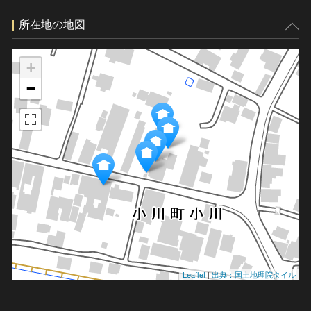
所在地の地図
+
−
Leaflet
|
出典：国土地理院タイル