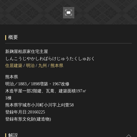
ヘルプ
このサイトについて
世界遺産
関連サイトリンク
無形文化遺産
サイトマップ
動画で見る無形の文化財
概要
サイトのご意見はこちら
新麹屋柏原家住宅主屋
しんこうじやかしわばらけじゅうたくしゅおく
文化遺産データベース
住居建築
/
明治
/
九州
/
熊本県
国指定文化財等データベース
熊本県
明治／1883／1898増築・1967改修
木造平屋一部2階建、瓦葺、建築面積197㎡
1棟
熊本県宇城市小川町小川字上刈萱58
登録年月日:20160225
登録有形文化財(建造物)
解説