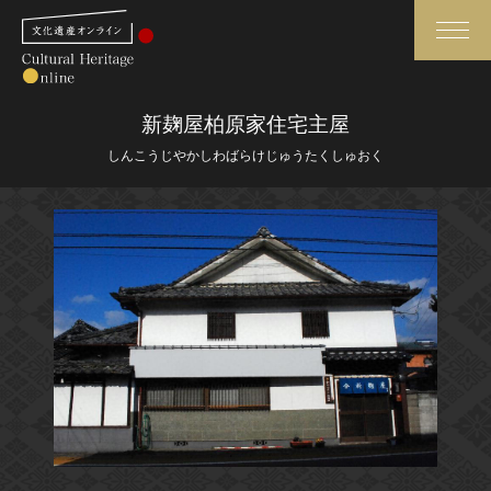
検索
新麹屋柏原家住宅主屋
しんこうじやかしわばらけじゅうたくしゅおく
さらに詳細検索
さらに詳細検索
トップ
媒体資料・関連記事等
作品一覧
博物館、美術館の皆さまへ
カテゴリで見る
文化庁よりご挨拶
世界遺産と無形文化遺産
今月のみどころ
全国の美術館・博物館
お知らせ一覧