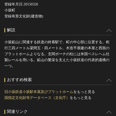
登録年月日:20150326
小坂町
登録有形文化財(建造物)
解説
小坂鉱山に関連する鉄道の終着駅で、町の中心部に位置する。桁
行三四メートル梁間五・四メートル、木造平屋建の本屋と西面の
プラットホームよりなる。玄関ポーチの柱には米国ベスレヘム社
製レールを用いる。鉱山の繁栄を支えた小坂鉄道の代表的遺構の
一つ。
おすすめ検索
旧小坂鉄道小坂駅本屋及びプラットホーム
をもっと見る
国指定文化財等データベース（文化庁）
をもっと見る
関連リンク