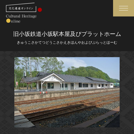
検索
旧小坂鉄道小坂駅本屋及びプラットホーム
きゅうこさかてつどうこさかえきほんやおよびぷらっとほーむ
さらに詳細検索
さらに詳細検索
トップ
媒体資料・関連記事等
作品一覧
博物館、美術館の皆さまへ
カテゴリで見る
文化庁よりご挨拶
世界遺産と無形文化遺産
今月のみどころ
全国の美術館・博物館
お知らせ一覧