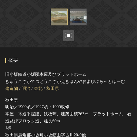
ヘルプ
このサイトについて
世界遺産
関連サイトリンク
無形文化遺産
サイトマップ
動画で見る無形の文化財
サイトのご意見はこちら
概要
文化遺産データベース
国指定文化財等データベース
旧小坂鉄道小坂駅本屋及びプラットホーム
きゅうこさかてつどうこさかえきほんやおよびぷらっとほーむ
建造物
/
明治
/
東北
/
秋田県
秋田県
明治／1909頃／1927頃・1990改修
本屋 木造平屋建、鉄板葺、建築面積263㎡ プラットホーム 石
造及びブロック造、延長60m
1棟
秋田県鹿角郡小坂町小坂鉱山字古川20-9他