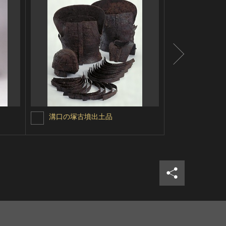
溝口の塚古墳出土品
大塚4号墳
シェア
ツイ