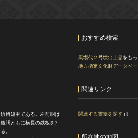
おすすめ検索
馬場代２号墳出土品
をもっ
地方指定文化財データベー
関連リンク
関連する書籍を探す
板鋲留短甲である。左前胴は
後胴ともに横長の鉄板を7
いる。
所在地の地図