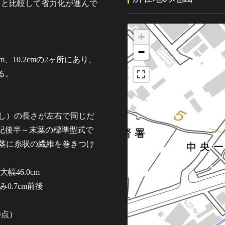
甲と比較して省力化が進んで
+
−
、10.2cmの2ヶ所にあり、
る。
えし）の長さが左右で同じだ
紀後半～末葉の標準型式で
。茎に糸状の繊維を巻きつけ
幅46.0cm
み0.7cm前後
〇点）