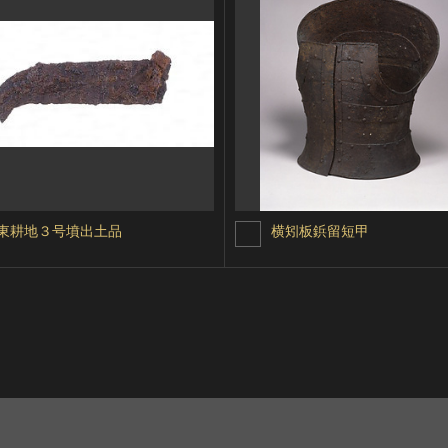
東耕地３号墳出土品
横矧板鋲留短甲