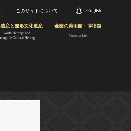
このサイトについて
>English
界遺産と無形文化遺産
全国の美術館・博物館
World Heritage and
Museum List
ntangible Cultural Heritage
今月のみどころ
動画で見る無形の文化財
地域から見る