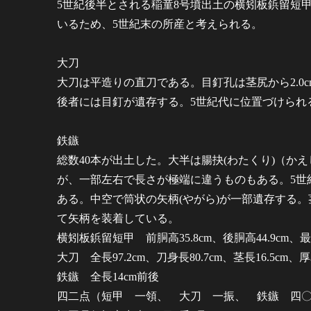
5世紀後半とされる稲童8号墳出土の横矧板鋲留短
いるため、5世紀末の所産と考えられる。
大刀
大刀は平造りの直刀である。目釘孔は茎尻から2.0cm
後者には目釘が遺存する。5世紀代に位置づけられ
鉄鏃
総数40本が出土した。大半は腸抉(わたくり)（か
が、一部左右で長さが極端に違うものもある。5世
ある。中空で筒状の矢柄(やがら)が一部遺存する
て矢柄を装着している。
横矧板鋲留短甲 前胴高35.8cm、後胴高44.9cm、最大
大刀 全長97.2cm、刀身長80.7cm、茎長16.5cm、厚
鉄鏃 全長14cm前後
四二点（短甲 一領、 大刀 一振、 鉄鏃 四