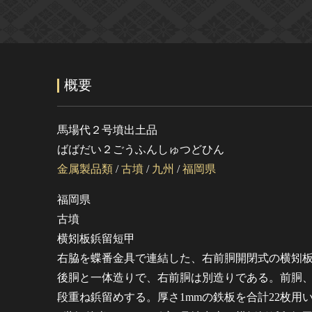
概要
馬場代２号墳出土品
ばばだい２ごうふんしゅつどひん
金属製品類
/
古墳
/
九州
/
福岡県
福岡県
古墳
横矧板鋲留短甲
右脇を蝶番金具で連結した、右前胴開閉式の横矧
後胴と一体造りで、右前胴は別造りである。前胴、
段重ね鋲留めする。厚さ1mmの鉄板を合計22枚用