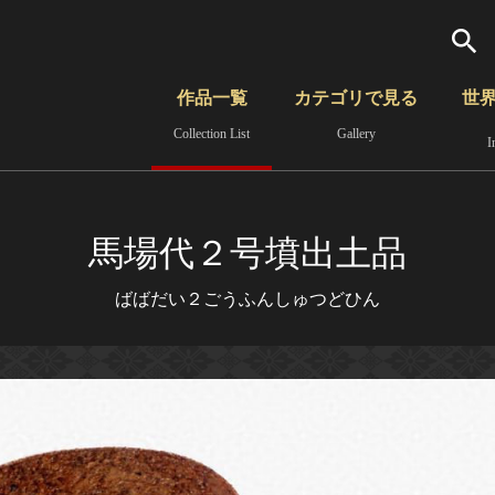
検索
作品一覧
カテゴリで見る
世
Collection List
Gallery
I
さらに詳細検索
覧
時代から見る
無形文化遺産
分野から見る
馬場代２号墳出土品
ばばだい２ごうふんしゅつどひん