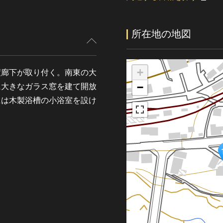
所在地の地図
+
渡廊下が取り付く。南東の大
−
に大きなガラス窓を建て開放
には木製浴槽の小浴室を設け