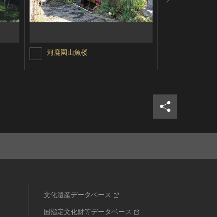
河鹿園山魚楼
河鹿園渓梅
シェア
ツイ
文化遺産データベース
国指定文化財等データベース