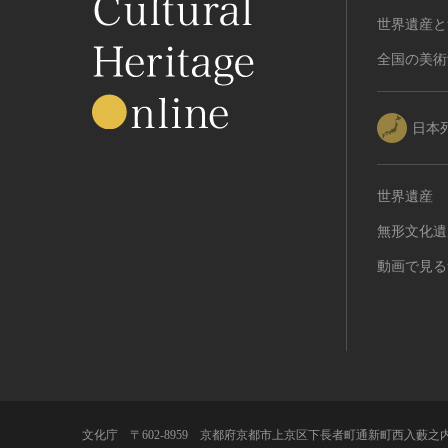
世界遺産と
全国の美術
日本
世界遺産
無形文化遺
動画で見る
文化庁 〒602-8959 京都府京都市上京区下長者町通新町西入藪之内