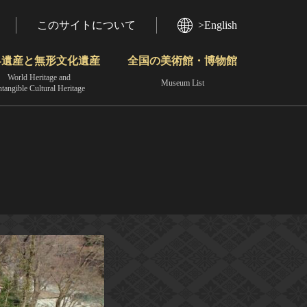
このサイトについて
>English
界遺産と無形文化遺産
全国の美術館・博物館
World Heritage and
Museum List
ntangible Cultural Heritage
今月のみどころ
動画で見る無形の文化財
地域から見る