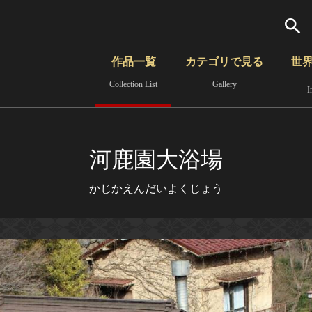
検索
作品一覧
カテゴリで見る
世
Collection List
Gallery
I
さらに詳細検索
覧
時代から見る
無形文化遺産
分野から見る
河鹿園大浴場
かじかえんだいよくじょう