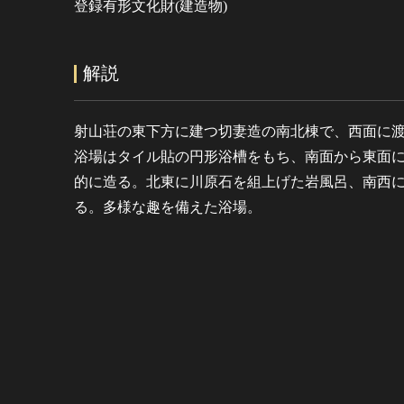
登録有形文化財(建造物)
解説
射山荘の東下方に建つ切妻造の南北棟で、西面に
浴場はタイル貼の円形浴槽をもち、南面から東面
的に造る。北東に川原石を組上げた岩風呂、南西
る。多様な趣を備えた浴場。