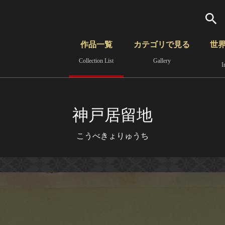
検索
作品一覧
カテゴリで見る
世
Collection List
Gallery
I
さらに詳細検索
覧
時代から見る
無形文化遺産
分野から見る
神戸居留地
こうべきょりゅうち