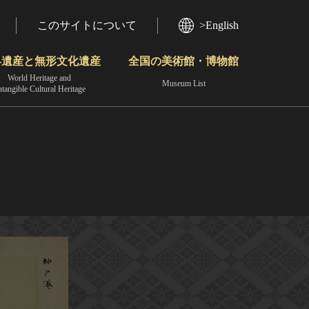
このサイトについて
>English
界遺産と無形文化遺産
全国の美術館・博物館
World Heritage and
Museum List
ntangible Cultural Heritage
今月のみどころ
動画で見る無形の文化財
地域から見る