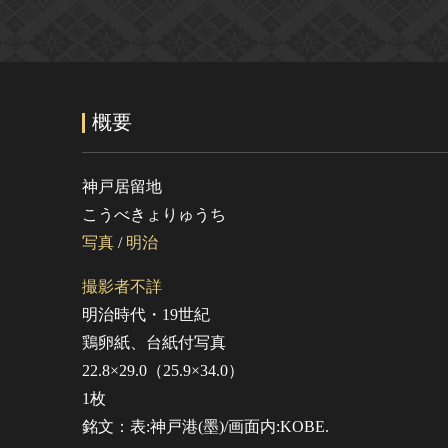
概要
神戸居留地
こうべきょりゅうち
写真
/
明治
撮影者不詳
明治時代・19世紀
鶏卵紙、台紙付写真
22.8×29.0（25.9×34.0）
1枚
銘文：表:神戸港(墨)/画面内:KOBE.