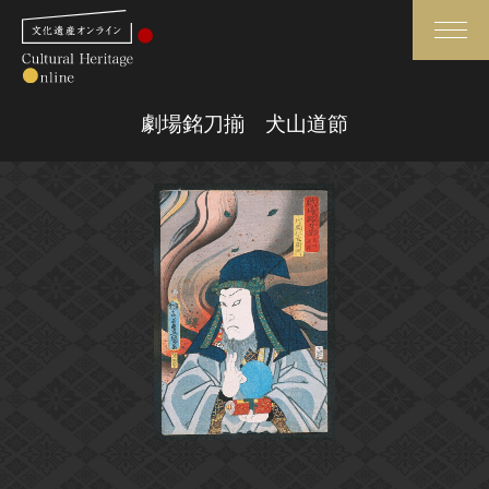
検索
劇場銘刀揃 犬山道節
さらに詳細検索
さらに詳細検索
トップ
媒体資料・関連記事等
作品一覧
博物館、美術館の皆さまへ
カテゴリで見る
文化庁よりご挨拶
世界遺産と無形文化遺産
今月のみどころ
全国の美術館・博物館
お知らせ一覧