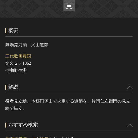
ヘルプ
このサイトについて
世界遺産
関連サイトリンク
無形文化遺産
概要
サイトマップ
動画で見る無形の文化財
サイトのご意見はこちら
劇場銘刀揃 犬山道節
三代歌川豊国
文久２／1862
文化遺産データベース
<判組>大判
国指定文化財等データベース
解説
役者見立絵。本郷円塚山で火定する道節を、片岡仁左衛門の見立
絵で描く。
おすすめ検索