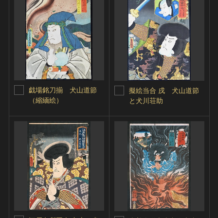
戯場銘刀揃 犬山道節
擬絵当合 戌 犬山道節
（縮緬絵）
と犬川荘助