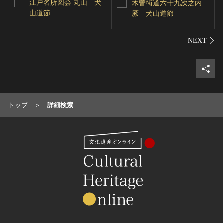
江戸名所図会 丸山 犬
木曽街道六十九次之内
山道節
厥 犬山道節
シェ
トップ
詳細検索