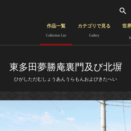
検索
作品一覧
カテゴリで見る
世
Collection List
Gallery
I
さらに詳細検索
覧
時代から見る
無形文化遺産
分野から見る
東多田夢勝庵裏門及び北塀
ひがしただむしょうあんうらもんおよびきたへい