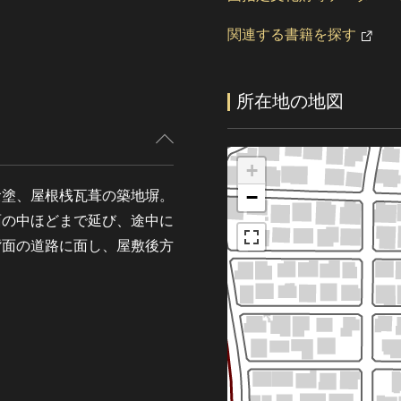
関連する書籍を探す
所在地の地図
+
−
喰塗、屋根桟瓦葺の築地塀。
面の中ほどまで延び、途中に
背面の道路に面し、屋敷後方