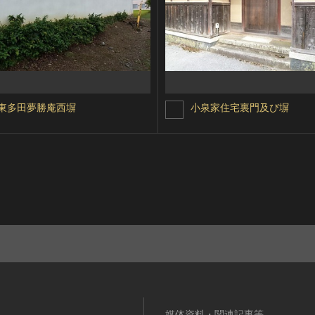
東多田夢勝庵西塀
小泉家住宅裏門及び塀
媒体資料・関連記事等