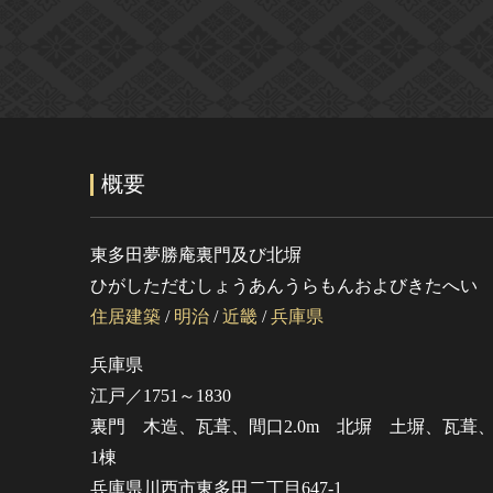
概要
東多田夢勝庵裏門及び北塀
ひがしただむしょうあんうらもんおよびきたへい
住居建築
/
明治
/
近畿
/
兵庫県
兵庫県
江戸／1751～1830
裏門 木造、瓦葺、間口2.0m 北塀 土塀、瓦葺、
1棟
兵庫県川西市東多田二丁目647-1