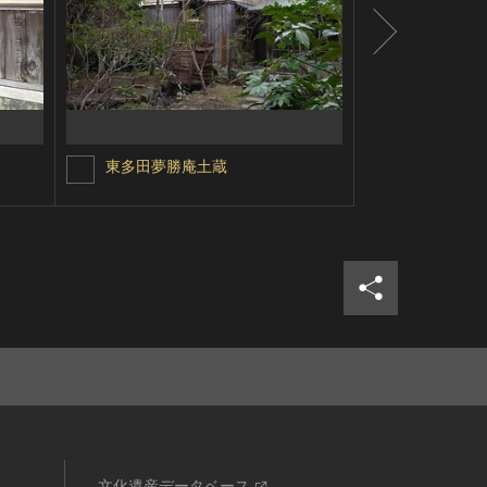
東多田夢勝庵土蔵
東多田夢勝
シェア
ツイ
文化遺産データベース