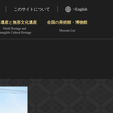
このサイトについて
>English
界遺産と無形文化遺産
全国の美術館・博物館
World Heritage and
Museum List
ntangible Cultural Heritage
今月のみどころ
動画で見る無形の文化財
地域から見る