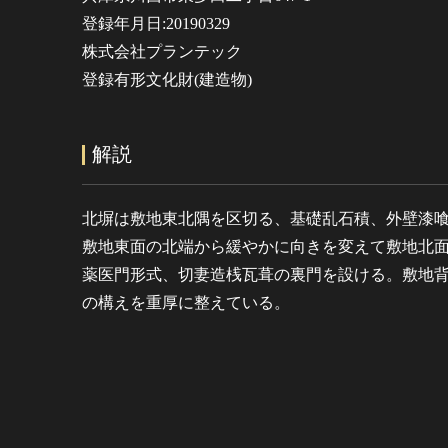
登録年月日:20190329
株式会社プランテック
登録有形文化財(建造物)
解説
北塀は敷地東北隅を区切る、基礎乱石積、外壁漆
敷地東面の北端から緩やかに向きを変えて敷地北
薬医門形式、切妻造桟瓦葺の裏門を設ける。敷地
の構えを重厚に整えている。