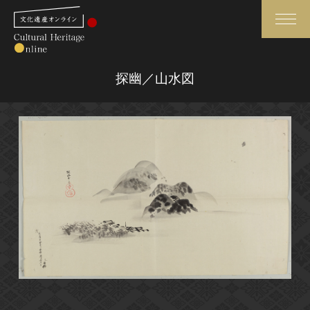
検索
探幽／山水図
さらに詳細検索
さらに詳細検索
トップ
媒体資料・関連記事等
作品一覧
博物館、美術館の皆さまへ
カテゴリで見る
文化庁よりご挨拶
世界遺産と無形文化遺産
今月のみどころ
全国の美術館・博物館
お知らせ一覧