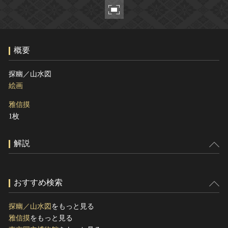
ヘルプ
このサイトについて
世界遺産
関連サイトリンク
無形文化遺産
概要
サイトマップ
動画で見る無形の文化財
サイトのご意見はこちら
探幽／山水図
絵画
雅信摸
文化遺産データベース
1枚
国指定文化財等データベース
解説
おすすめ検索
探幽／山水図
をもっと見る
雅信摸
をもっと見る