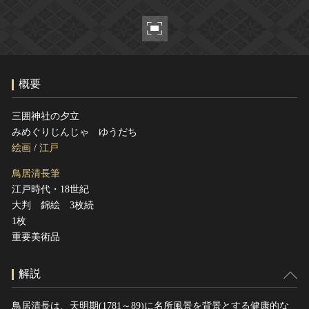
ヘルプ
このサイトについて
世界遺産
関連サイトリンク
無形文化遺産
サイトマップ
動画で見る無形の文化財
概要
サイトのご意見はこちら
三囲神社の夕立
みめぐりじんじゃ ゆうだち
文化遺産データベース
絵画
/
江戸
国指定文化財等データベース
鳥居清長筆
江戸時代・18世紀
大判 錦絵 3枚続
1枚
重要美術品
解説
鳥居清長は、天明期(1781～89)に名所風景を背景とする健康的な