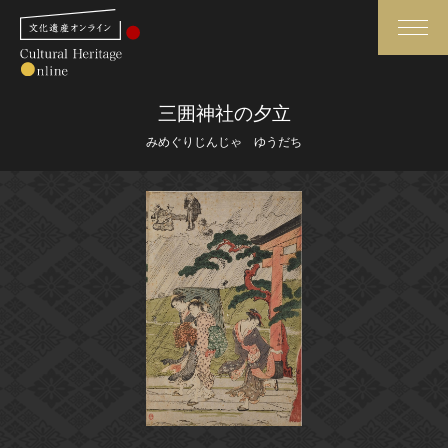
検索
三囲神社の夕立
みめぐりじんじゃ ゆうだち
さらに詳細検索
さらに詳細検索
トップ
媒体資料・関連記事等
作品一覧
博物館、美術館の皆さまへ
カテゴリで見る
文化庁よりご挨拶
世界遺産と無形文化遺産
今月のみどころ
全国の美術館・博物館
お知らせ一覧