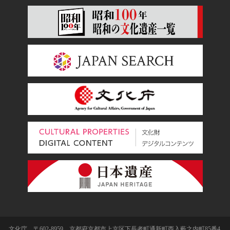
文化庁 〒602-8959 京都府京都市上京区下長者町通新町西入藪之内町85番4