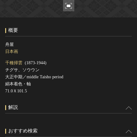
ヘルプ
このサイトについて
世界遺産
関連サイトリンク
無形文化遺産
概要
サイトマップ
動画で見る無形の文化財
サイトのご意見はこちら
舟屋
日本画
千種掃雲
(1873-1944)
文化遺産データベース
チグサ、ソウウン
国指定文化財等データベース
大正中期／middle Taisho period
絹本着色・軸
71.0Ｘ101.5
解説
おすすめ検索