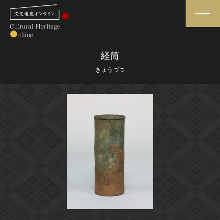
検索
経筒
きょうづつ
さらに詳細検索
さらに詳細検索
トップ
媒体資料・関連記事等
作品一覧
博物館、美術館の皆さまへ
カテゴリで見る
文化庁よりご挨拶
世界遺産と無形文化遺産
今月のみどころ
全国の美術館・博物館
お知らせ一覧