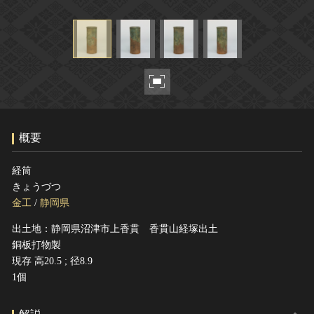
ヘルプ
このサイトについて
世界遺産
関連サイトリンク
無形文化遺産
サイトマップ
動画で見る無形の文化財
サイトのご意見はこちら
概要
文化遺産データベース
国指定文化財等データベース
経筒
きょうづつ
金工
/
静岡県
出土地：静岡県沼津市上香貫 香貫山経塚出土
銅板打物製
現存 高20.5 ; 径8.9
1個