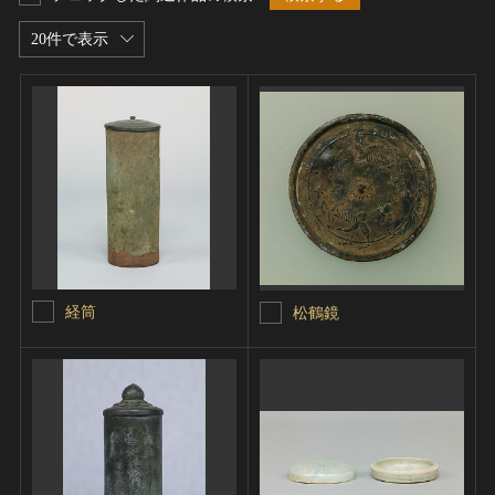
20件で表示
経筒
松鶴鏡