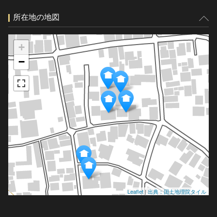
所在地の地図
+
−
Leaflet
|
出典：国土地理院タイル