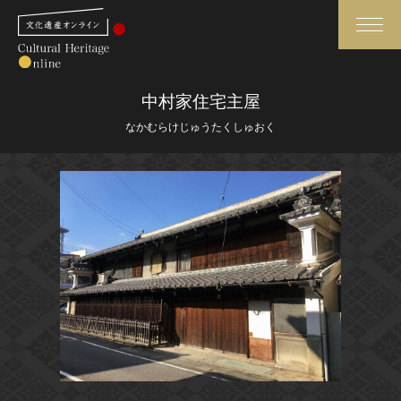
検索
中村家住宅主屋
なかむらけじゅうたくしゅおく
さらに詳細検索
さらに詳細検索
トップ
媒体資料・関連記事等
作品一覧
博物館、美術館の皆さまへ
カテゴリで見る
文化庁よりご挨拶
世界遺産と無形文化遺産
今月のみどころ
全国の美術館・博物館
お知らせ一覧