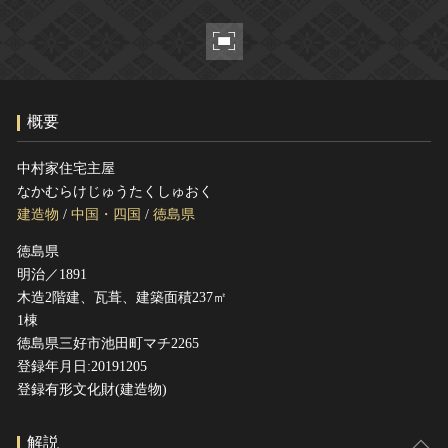
ヘルプ
このサイトについて
世界遺産
関連サイトリンク
無形文化遺産
サイトマップ
動画で見る無形の文化財
概要
サイトのご意見はこちら
中村家住宅主屋
なかむらけじゅうたくしゅおく
文化遺産データベース
建造物
/
中国・四国
/
徳島県
国指定文化財等データベース
徳島県
明治／1891
木造2階建、瓦葺、建築面積237㎡
1棟
徳島県三好市池田町マチ2265
登録年月日:20191205
登録有形文化財(建造物)
解説