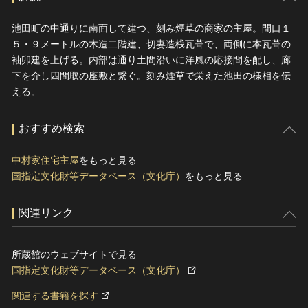
池田町の中通りに南面して建つ、刻み煙草の商家の主屋。間口１
５・９メートルの木造二階建、切妻造桟瓦葺で、両側に本瓦葺の
袖卯建を上げる。内部は通り土間沿いに洋風の応接間を配し、廊
下を介し四間取の座敷と繋ぐ。刻み煙草で栄えた池田の様相を伝
える。
おすすめ検索
中村家住宅主屋
をもっと見る
国指定文化財等データベース（文化庁）
をもっと見る
関連リンク
所蔵館のウェブサイトで見る
国指定文化財等データベース（文化庁）
関連する書籍を探す