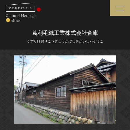
検索
葛利毛織工業株式会社倉庫
くずりけおりこうぎょうかぶしきがいしゃそうこ
さらに詳細検索
さらに詳細検索
トップ
媒体資料・関連記事等
作品一覧
博物館、美術館の皆さまへ
カテゴリで見る
文化庁よりご挨拶
世界遺産と無形文化遺産
今月のみどころ
全国の美術館・博物館
お知らせ一覧