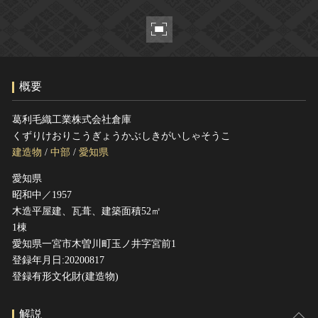
ヘルプ
このサイトについて
世界遺産
関連サイトリンク
無形文化遺産
サイトマップ
動画で見る無形の文化財
概要
サイトのご意見はこちら
葛利毛織工業株式会社倉庫
くずりけおりこうぎょうかぶしきがいしゃそうこ
文化遺産データベース
建造物
/
中部
/
愛知県
国指定文化財等データベース
愛知県
昭和中／1957
木造平屋建、瓦葺、建築面積52㎡
1棟
愛知県一宮市木曽川町玉ノ井字宮前1
登録年月日:20200817
登録有形文化財(建造物)
解説