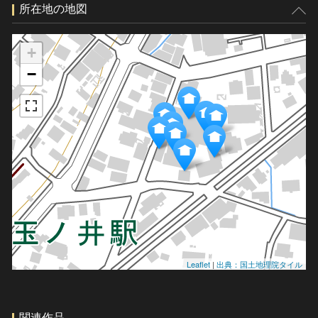
所在地の地図
+
−
Leaflet
|
出典：国土地理院タイル
関連作品