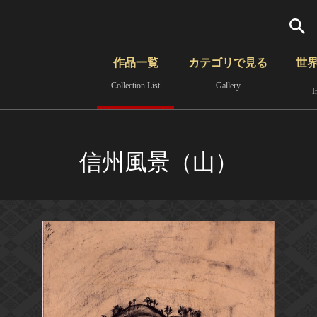
検索
作品一覧
カテゴリで見る
世
Collection List
Gallery
I
さらに詳細検索
覧
時代から見る
無形文化遺産
分野から見る
信州風景（山）