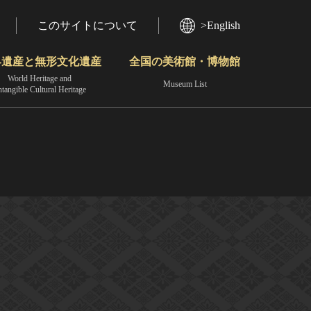
このサイトについて
>English
界遺産と無形文化遺産
全国の美術館・博物館
World Heritage and
Museum List
ntangible Cultural Heritage
今月のみどころ
動画で見る無形の文化財
地域から見る