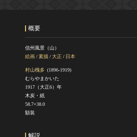
概要
信州風景（山）
絵画
/
素描
/
大正
/
日本
村山槐多
(1896-1919)
むらやまかいた
1917（大正6）年
木炭・紙
58.7×38.0
額装
解説