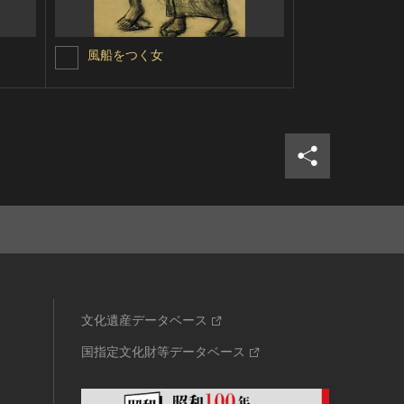
風船をつく女
自画像
シェア
ツイ
文化遺産データベース
国指定文化財等データベース