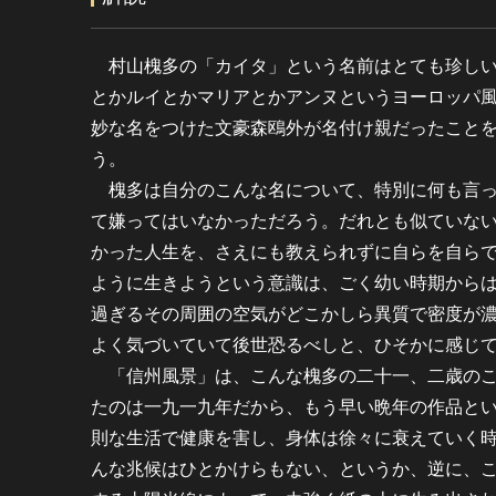
村山槐多の「カイタ」という名前はとても珍しい
とかルイとかマリアとかアンヌというヨーロッパ
妙な名をつけた文豪森鴎外が名付け親だったこと
う。
槐多は自分のこんな名について、特別に何も言っ
て嫌ってはいなかっただろう。だれとも似ていな
かった人生を、さえにも教えられずに自らを自ら
ように生きようという意識は、ごく幼い時期から
過ぎるその周囲の空気がどこかしら異質で密度が
よく気づいていて後世恐るべしと、ひそかに感じ
「信州風景」は、こんな槐多の二十一、二歳のこ
たのは一九一九年だから、もう早い晩年の作品と
則な生活で健康を害し、身体は徐々に衰えていく
んな兆候はひとかけらもない、というか、逆に、