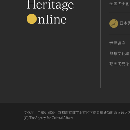
全国の美術
日本
世界遺産
無形文化遺
動画で見る
文化庁 〒602-8959 京都府京都市上京区下長者町通新町西入藪之内
(C) The Agency for Cultural Affairs