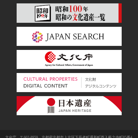
文化庁 〒602-8959 京都府京都市上京区下長者町通新町西入藪之内町85番4