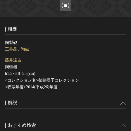
ヘルプ
このサイトについて
世界遺産
関連サイトリンク
無形文化遺産
概要
サイトマップ
動画で見る無形の文化財
サイトのご意見はこちら
陶製硯
工芸品
/
陶磁
藤井達吉
文化遺産データベース
陶磁器
国指定文化財等データベース
h1.5×8.8×5.5(cm)
<コレクション名>都築咲子コレクション
<収蔵年度>2014(平成26)年度
解説
おすすめ検索