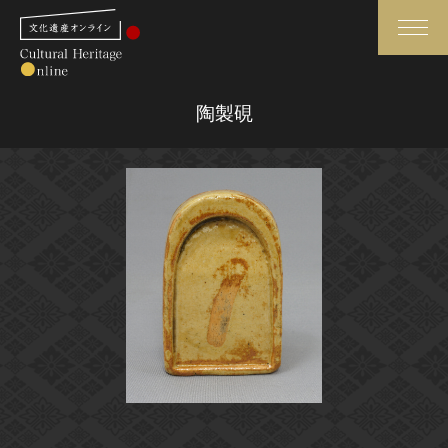
検索
陶製硯
さらに詳細検索
さらに詳細検索
トップ
媒体資料・関連記事等
作品一覧
博物館、美術館の皆さまへ
カテゴリで見る
文化庁よりご挨拶
世界遺産と無形文化遺産
今月のみどころ
全国の美術館・博物館
お知らせ一覧