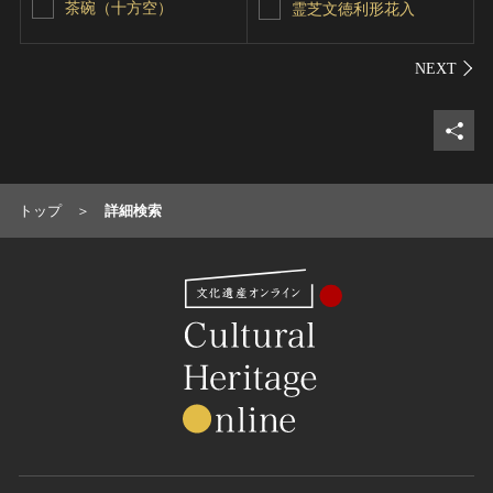
茶碗（十方空）
霊芝文徳利形花入
シェ
トップ
詳細検索