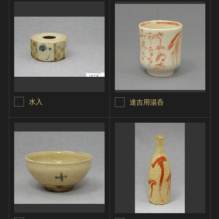
水入
達吉用湯呑