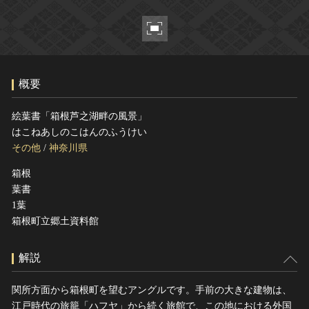
ヘルプ
このサイトについて
世界遺産
関連サイトリンク
無形文化遺産
サイトマップ
動画で見る無形の文化財
概要
サイトのご意見はこちら
絵葉書「箱根芦之湖畔の風景」
はこねあしのこはんのふうけい
文化遺産データベース
その他
/
神奈川県
国指定文化財等データベース
箱根
葉書
1葉
箱根町立郷土資料館
解説
関所方面から箱根町を望むアングルです。手前の大きな建物は、
江戸時代の旅籠「ハフヤ」から続く旅館で、この地における外国