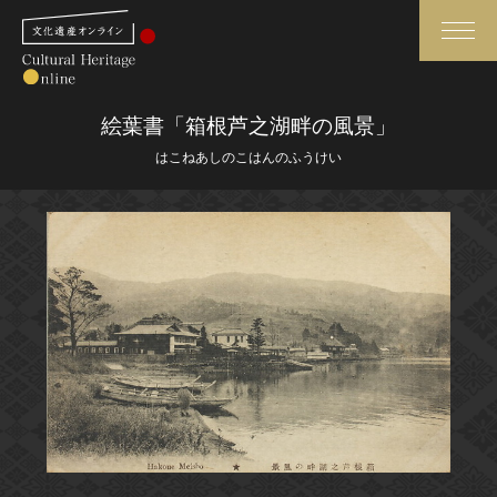
検索
絵葉書「箱根芦之湖畔の風景」
はこねあしのこはんのふうけい
さらに詳細検索
さらに詳細検索
トップ
媒体資料・関連記事等
作品一覧
博物館、美術館の皆さまへ
カテゴリで見る
文化庁よりご挨拶
世界遺産と無形文化遺産
今月のみどころ
全国の美術館・博物館
お知らせ一覧