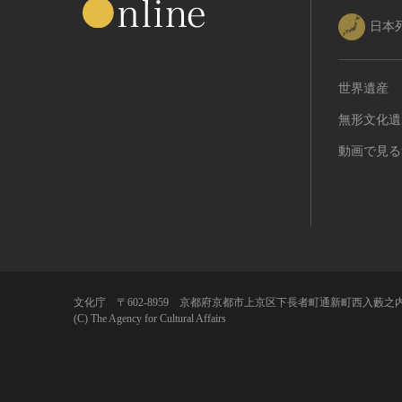
日本
世界遺産
無形文化遺
動画で見る
文化庁 〒602-8959 京都府京都市上京区下長者町通新町西入藪之内
(C) The Agency for Cultural Affairs