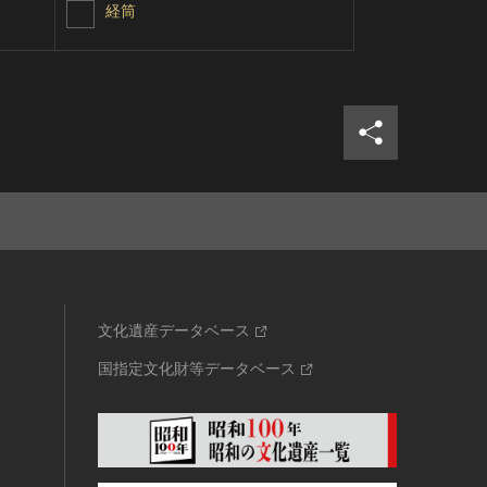
経筒
皇宗通宝（
シェア
ツイ
文化遺産データベース
国指定文化財等データベース