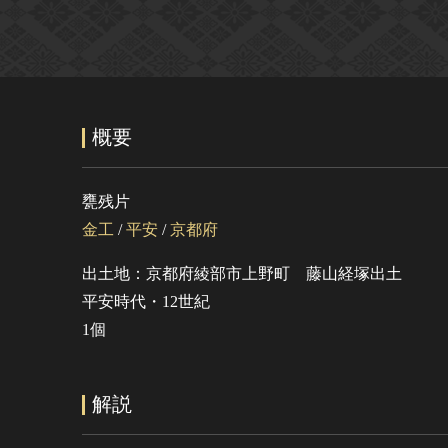
概要
甕残片
金工
/
平安
/
京都府
出土地：京都府綾部市上野町 藤山経塚出土
平安時代・12世紀
1個
解説