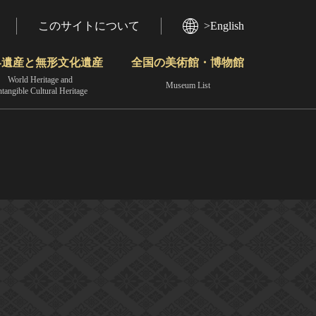
このサイトについて
>English
界遺産と無形文化遺産
全国の美術館・博物館
World Heritage and
Museum List
ntangible Cultural Heritage
今月のみどころ
動画で見る無形の文化財
地域から見る