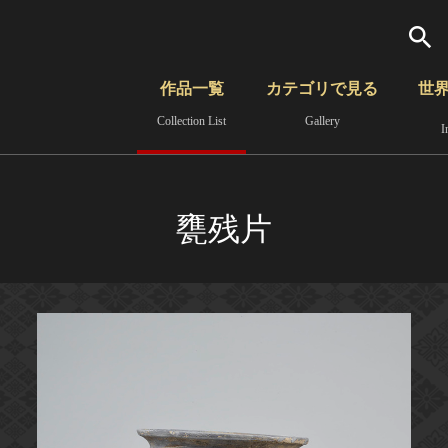
検索
作品一覧
カテゴリで見る
世
Collection List
Gallery
I
さらに詳細検索
覧
時代から見る
無形文化遺産
分野から見る
甕残片