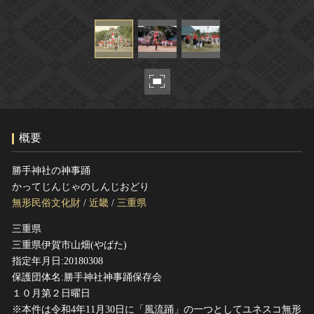
ヘルプ
このサイトについて
世界遺産
関連サイトリンク
無形文化遺産
サイトマップ
動画で見る無形の文化財
サイトのご意見はこちら
概要
文化遺産データベース
国指定文化財等データベース
勝手神社の神事踊
かってじんじゃのしんじおどり
無形民俗文化財
/
近畿
/
三重県
三重県
三重県伊賀市山畑(やばた)
指定年月日:20180308
保護団体名:勝手神社神事踊保存会
１０月第２日曜日
※本件は令和4年11月30日に「風流踊」の一つとしてユネスコ無形