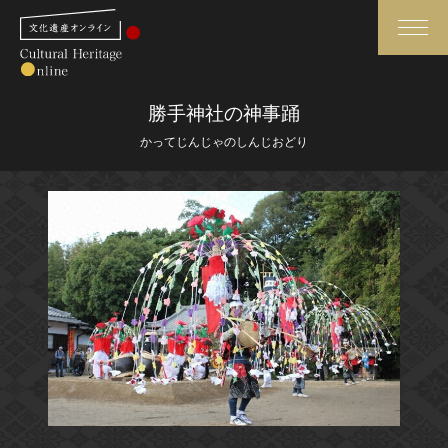
検索
勝手神社の神事踊
かってじんじゃのしんじおどり
さらに詳細検索
さらに詳細検索
トップ
媒体資料・関連記事等
作品一覧
博物館、美術館の皆さまへ
カテゴリで見る
文化庁よりご挨拶
世界遺産と無形文化遺産
今月のみどころ
全国の美術館・博物館
お知らせ一覧