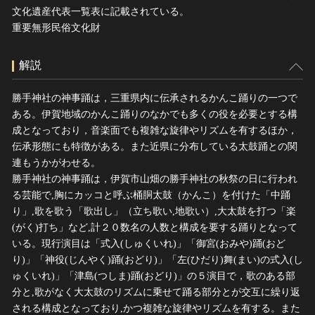
文化遺産代表一覧表に記載されている。
重要無形民俗文化財
解説
勝手神社の神事踊は，三重県内に伝承されるかんこ踊りの一つで
ある。伊賀地域のかんこ踊りのなかでも多くの役を必要とする構
成となっており，音楽面でも複雑な旋律やリズムを有するほか，
伝承形態にも特徴がある。また近県に分布している太鼓踊との関
連もうかがわせる。
勝手神社の神事踊は，伊賀市山畑の勝手神社の秋祭の日に行われ
る芸能で,胸にカッコと呼ぶ桶胴太鼓（かんこ）を付けた「中踊
り」,歌を歌う「歌出し」（立ち歌い,地歌い）,大太鼓を打つ「楽
(がく)打ち」など,計２０数名の人数と構成を要する踊りとなって
いる。現行演目は「式入(しゅくいれ)」「御宮(おみや)踊(おど
り)」「神役(じんやく)踊(おどり)」「左(ひだり)舞(まい)の式入(し
ゅくいれ)」「津島(つしま)踊(おどり)」の５演目で，歌のある部
分と,歌がなく大太鼓のリズムに乗せて踊る部分とが交互に繰り返
される構成となっており,かつ複雑な旋律やリズムを有する。また