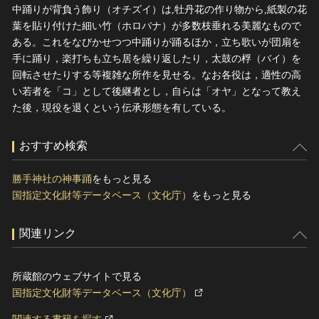
中踊りが背負う飾り（オチズイ）は,牡丹花の作り物から,紙製の花
葉を貼り付けた細い竹（ホロバナ）が多数枝垂れる美麗なもので
ある。これをなびかせつつ中踊りが踊るほか，立ち歌いが団扇を
手に踊り，楽打ちも立ち居を繰り返したり，太鼓の桴（バイ）を
回転させたりする等複雑な所作を見せる。なお各役は，適性の高
い若者を「コ」として後継者とし，自らは「オヤ」となって教え
た後，現役を退くという伝承形態を有している。
おすすめ検索
勝手神社の神事踊
をもっと見る
国指定文化財等データベース（文化庁）
をもっと見る
関連リンク
所蔵館のウェブサイトで見る
国指定文化財等データベース（文化庁）