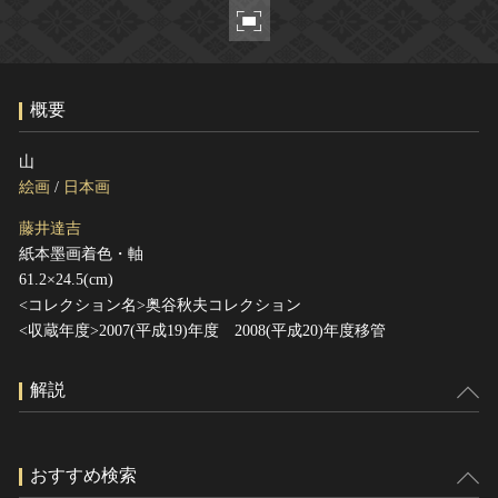
ヘルプ
このサイトについて
世界遺産
関連サイトリンク
無形文化遺産
概要
サイトマップ
動画で見る無形の文化財
サイトのご意見はこちら
山
絵画
/
日本画
藤井達吉
文化遺産データベース
紙本墨画着色・軸
国指定文化財等データベース
61.2×24.5(cm)
<コレクション名>奥谷秋夫コレクション
<収蔵年度>2007(平成19)年度 2008(平成20)年度移管
解説
おすすめ検索