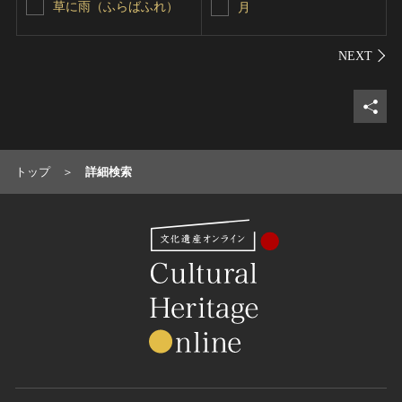
草に雨（ふらばふれ）
月
シェ
トップ
詳細検索