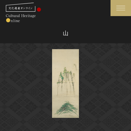
検索
山
さらに詳細検索
さらに詳細検索
トップ
媒体資料・関連記事等
作品一覧
博物館、美術館の皆さまへ
カテゴリで見る
文化庁よりご挨拶
世界遺産と無形文化遺産
今月のみどころ
全国の美術館・博物館
お知らせ一覧