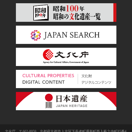
文化庁 〒602-8959 京都府京都市上京区下長者町通新町西入藪之内町85番4