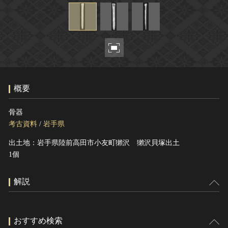
ヘルプ
このサイトについて
世界遺産
関連サイトリンク
無形文化遺産
サイトマップ
動画で見る無形の文化財
サイトのご意見はこちら
概要
文化遺産データベース
骨器
国指定文化財等データベース
考古資料
/
岩手県
出土地：岩手県陸前高田市小友町獺沢 獺沢貝塚出土
1個
解説
おすすめ検索