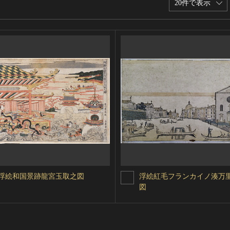
20件で表示
浮絵和国景跡龍宮玉取之図
浮絵紅毛フランカイノ湊万
図