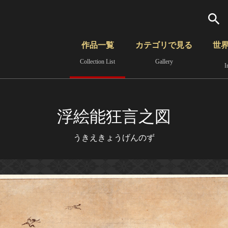
検索
作品一覧
カテゴリで見る
世
Collection List
Gallery
I
さらに詳細検索
覧
時代から見る
無形文化遺産
分野から見る
浮絵能狂言之図
うきえきょうげんのず