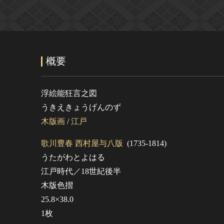
概要
浮絵能狂言之図
うきえきょうげんのず
木版画
/
江戸
歌川豊春 西村屋与八版
(1735-1814)
うたがわとよはる
江戸時代／18世紀後半
木版色摺
25.8×38.0
1枚