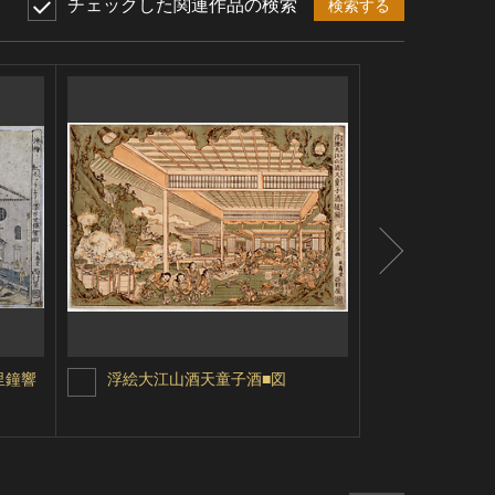
チェックした関連作品の検索
検索する
里鐘響
浮絵大江山酒天童子酒■図
浮絵アルマ
シェア
ツイ