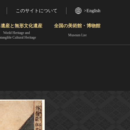
このサイトについて
>English
界遺産と無形文化遺産
全国の美術館・博物館
World Heritage and
Museum List
ntangible Cultural Heritage
今月のみどころ
動画で見る無形の文化財
地域から見る