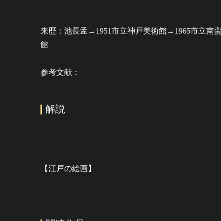
来歴：池長孟→1951市立神戸美術館→1965市立南
館
参考文献：
解説
【江戸の絵画】