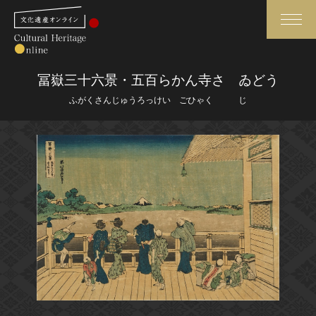
検索
冨嶽三十六景・五百らかん寺さゞゐどう
ふがくさんじゅうろっけい ごひゃく じ
さらに詳細検索
さらに詳細検索
トップ
媒体資料・関連記事等
作品一覧
博物館、美術館の皆さまへ
カテゴリで見る
文化庁よりご挨拶
世界遺産と無形文化遺産
今月のみどころ
全国の美術館・博物館
お知らせ一覧