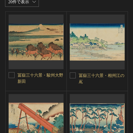
20件で表示
冨嶽三十六景・駿州大野
冨嶽三十六景・相州江の
新田
嶌