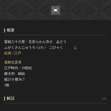
ヘルプ
このサイトについて
世界遺産
関連サイトリンク
無形文化遺産
サイトマップ
動画で見る無形の文化財
概要
サイトのご意見はこちら
冨嶽三十六景・五百らかん寺さゞゐどう
ふがくさんじゅうろっけい ごひゃく じ
文化遺産データベース
絵画
/
江戸
国指定文化財等データベース
葛飾北斎筆
江戸時代・19世紀
横大判 錦絵
縦25.0 横36.7
1枚
解説