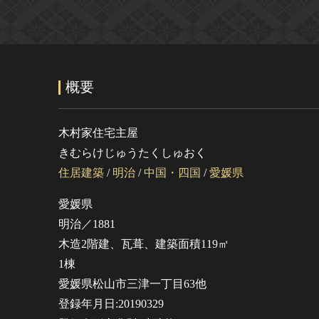
概要
木村家住宅主屋
きむらけじゅうたくしゅおく
住居建築
/
明治
/
中国・四国
/
愛媛県
愛媛県
明治／1881
木造2階建、瓦葺、建築面積119㎡
1棟
愛媛県松山市三津一丁目63他
登録年月日:20190329