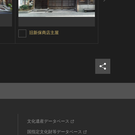
旧新保商店主屋
糀屋太郎兵
シェア
ツイ
文化遺産データベース
国指定文化財等データベース