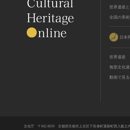
世界遺産と
全国の美術
日本
世界遺産
無形文化遺
動画で見る
文化庁 〒602-8959 京都府京都市上京区下長者町通新町西入藪之内