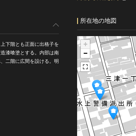
所在地の地図
+
。上下階とも正面に出格子を
−
壁造漆喰塗とする。内部は南
べ、二階に広間を設ける。明