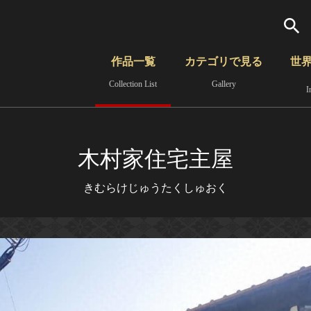
検索
作品一覧
カテゴリで見る
世
Collection List
Gallery
I
さらに詳細検索
覧
時代から見る
無形文化遺産
分野から見る
木村家住宅主屋
きむらけじゅうたくしゅおく