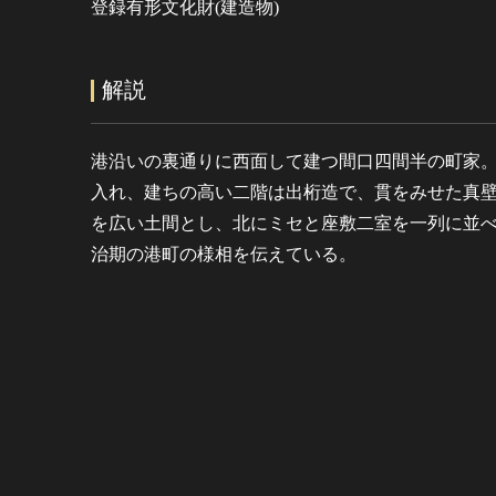
登録有形文化財(建造物)
解説
港沿いの裏通りに西面して建つ間口四間半の町家
入れ、建ちの高い二階は出桁造で、貫をみせた真
を広い土間とし、北にミセと座敷二室を一列に並
治期の港町の様相を伝えている。