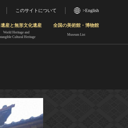
このサイトについて
>English
界遺産と無形文化遺産
全国の美術館・博物館
World Heritage and
Museum List
ntangible Cultural Heritage
今月のみどころ
動画で見る無形の文化財
地域から見る