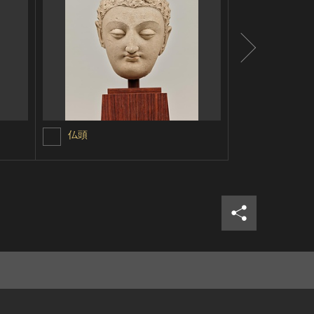
仏頭
供養者頭部
シェア
ツイ