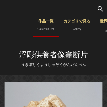
検索
作品一覧
カテゴリで見る
世
Collection List
Gallery
I
さらに詳細検索
覧
時代から見る
無形文化遺産
分野から見る
浮彫供養者像龕断片
うきぼりくようしゃぞうがんだんぺん