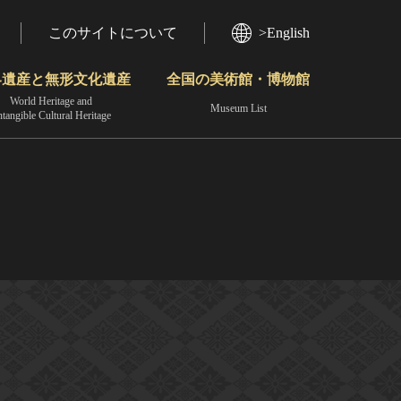
このサイトについて
>English
界遺産と無形文化遺産
全国の美術館・博物館
World Heritage and
Museum List
ntangible Cultural Heritage
今月のみどころ
動画で見る無形の文化財
地域から見る