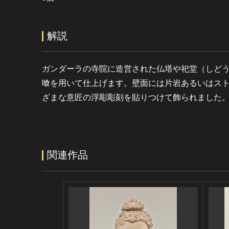
解説
ガンダーラの寺院に造営された仏塔や祀堂（しど
喰を用いて仕上げます。壁面には片岩あるいはス
ざまな意匠の浮彫彫刻を貼りつけて飾られました
関連作品