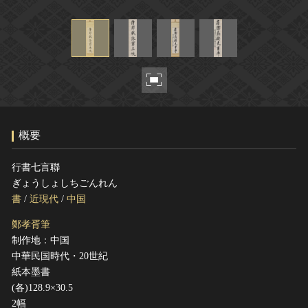
ヘルプ
このサイトについて
世界遺産
関連サイトリンク
無形文化遺産
サイトマップ
動画で見る無形の文化財
サイトのご意見はこちら
概要
文化遺産データベース
国指定文化財等データベース
行書七言聯
ぎょうしょしちごんれん
書
/
近現代
/
中国
鄭孝胥筆
制作地：中国
中華民国時代・20世紀
紙本墨書
(各)128.9×30.5
2幅