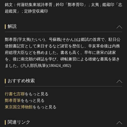
銘文：何蓮昉集東坡詩孝胥 ; 鈐印「鄭孝胥印」 ; 太夷 ; 鑑蔵印「志
超鑑賞」 ; 定静堂収藏印
解説
鄭孝胥(字太夷(たいい)、号蘇戡(そかん))は郷試の首席で、駐日公
使館書記官として来日するなど諸官を歴任し、辛亥革命後は内務
府総理大臣などを務めました。書名も高く、早年に唐宋の諸家
を、後に南北朝の碑誌を学び、碑帖兼習による雄健な書風を築き
ました。(六人部氏執筆)(180424_t082)
おすすめ検索
行書七言聯
をもっと見る
鄭孝胥筆
をもっと見る
東京国立博物館
をもっと見る
関連リンク