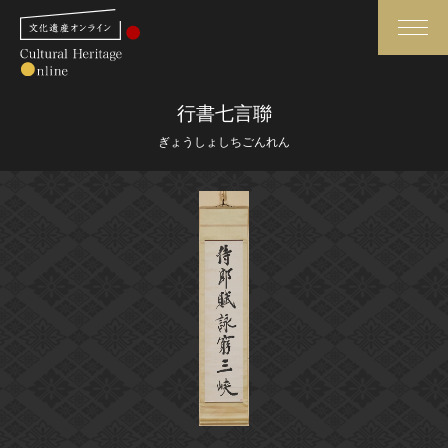
検索
行書七言聯
ぎょうしょしちごんれん
さらに詳細検索
さらに詳細検索
トップ
媒体資料・関連記事等
作品一覧
博物館、美術館の皆さまへ
カテゴリで見る
文化庁よりご挨拶
世界遺産と無形文化遺産
今月のみどころ
全国の美術館・博物館
お知らせ一覧