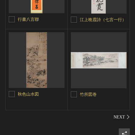
行書八言聯
江上晩霞詩（七言一行）
秋色山水図
竹所図巻
シェ