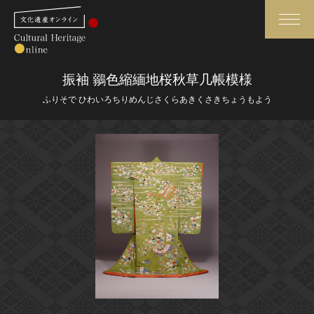
検索
振袖 鶸色縮緬地桜秋草几帳模様
ふりそで ひわいろちりめんじさくらあきくさきちょうもよう
さらに詳細検索
さらに詳細検索
トップ
媒体資料・関連記事等
作品一覧
博物館、美術館の皆さまへ
カテゴリで見る
文化庁よりご挨拶
世界遺産と無形文化遺産
今月のみどころ
全国の美術館・博物館
お知らせ一覧