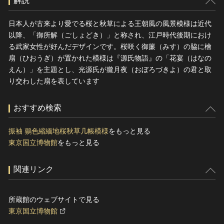
解説
日本人が古来より愛でる桜と秋草による王朝風の風景模様は近代
以降、「御所解（ごしょどき）」と称され、江戸時代後期におけ
る武家女性が好んだデザインです。桜咲く御簾（みす）の脇に檜
扇（ひおうぎ）が置かれた模様は『源氏物語』の「花宴（はなの
えん）」を主題とし、光源氏が朧月夜（おぼろづきよ）の君と取
り交わした扇を表しています
おすすめ検索
振袖 鶸色縮緬地桜秋草几帳模様
をもっと見る
東京国立博物館
をもっと見る
関連リンク
所蔵館のウェブサイトで見る
東京国立博物館