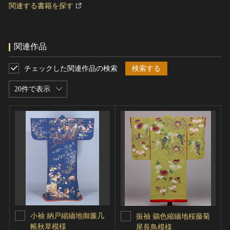
関連する書籍を探す
関連作品
チェックした関連作品の検索
検索する
20件で表示
小袖 納戸縮緬地御簾几
振袖 鶸色縮緬地桜藤菊
帳秋草模様
尾長鳥模様