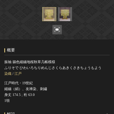
ヘルプ
このサイトについて
世界遺産
関連サイトリンク
無形文化遺産
サイトマップ
動画で見る無形の文化財
サイトのご意見はこちら
概要
文化遺産データベース
国指定文化財等データベース
振袖 鶸色縮緬地桜秋草几帳模様
ふりそで ひわいろちりめんじさくらあきくさきちょうもよう
染織
/
江戸
江戸時代・19世紀
縮緬（絹）、友禅染、刺繡
身丈 174.5 ; 裄 63.0
1領