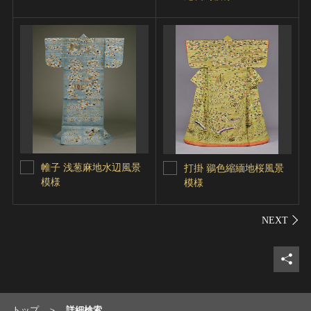
帷子 浅葱麻地水辺風景
打掛 鶸色縮緬地桜風景
模様
模様
シェ
トップ
詳細検索