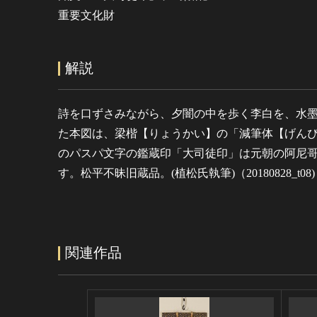
重要文化財
解説
詩を口ずさみながら、夕闇の中を歩く李白を、水
た本図は、梁楷【りょうかい】の「減筆体【げん
のパスパ文字の鑑蔵印「大司徒印」は元朝の阿尼
す。松平不昧旧蔵品。(植松氏執筆)（20180828_t08)
関連作品