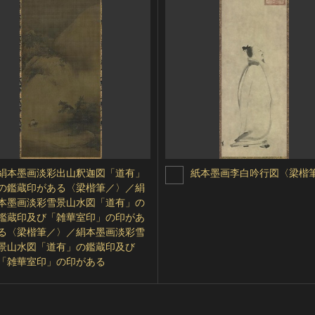
絹本墨画淡彩出山釈迦図「道有」
紙本墨画李白吟行図〈梁楷
の鑑蔵印がある〈梁楷筆／〉／絹
本墨画淡彩雪景山水図「道有」の
鑑蔵印及び「雑華室印」の印があ
る〈梁楷筆／〉／絹本墨画淡彩雪
景山水図「道有」の鑑蔵印及び
「雑華室印」の印がある