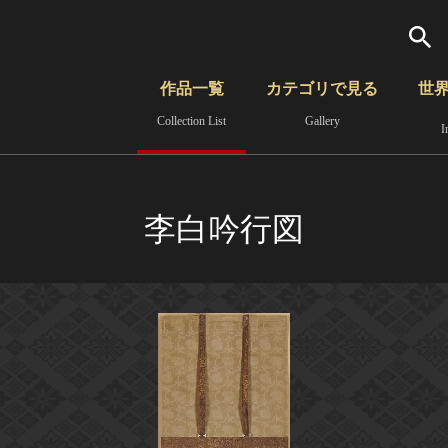
検索
作品一覧
カテゴリで見る
世
Collection List
Gallery
I
さらに詳細検索
覧
時代から見る
無形文化遺産
分野から見る
李白吟行図