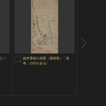
筆／〉
紙本墨画六祖図〈梁楷筆／「道
王羲之書扇
有」の印がある〉
シェア
ツイ