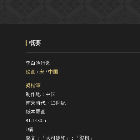
概要
李白吟行図
絵画
/
宋
/
中国
梁楷筆
制作地：中国
南宋時代・13世紀
紙本墨画
81.1×30.5
1幅
銘文：「大司徒印」 ; 「梁楷」