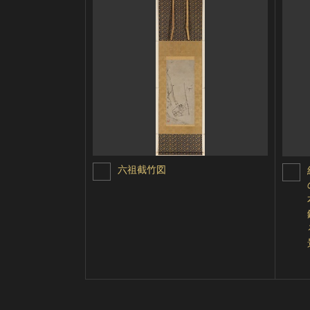
六祖截竹図