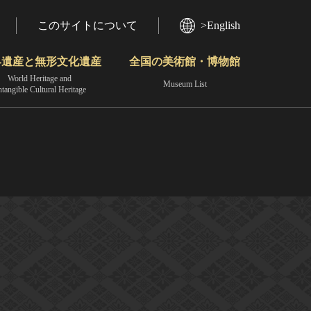
このサイトについて
>English
界遺産と無形文化遺産
全国の美術館・博物館
World Heritage and
Museum List
ntangible Cultural Heritage
今月のみどころ
動画で見る無形の文化財
地域から見る